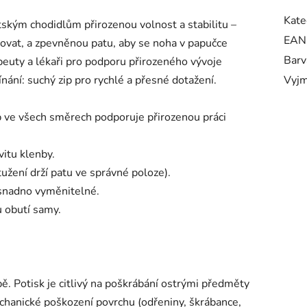
Kate
ským chodidlům přirozenou volnost a stabilitu –
EAN
covat, a zpevněnou patu, aby se noha v papučce
Barv
peuty a lékaři pro podporu přirozeného vývoje
ání: suchý zip pro rychlé a přesné dotažení.
Vyjm
b ve všech směrech podporuje přirozenou práci
vitu klenby.
užení drží patu ve správné poloze).
 snadno vyměnitelné.
u obutí samy.
bě. Potisk je citlivý na poškrábání ostrými předměty
echanické poškození povrchu (odřeniny, škrábance,