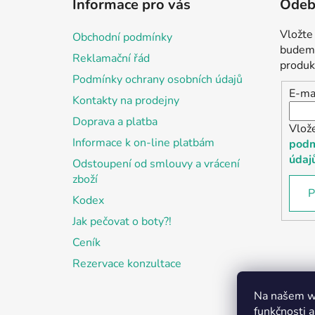
Informace pro vás
Odebí
p
a
Vložte
Obchodní podmínky
t
budeme
Reklamační řád
í
produk
Podmínky ochrany osobních údajů
E-ma
Kontakty na prodejny
Doprava a platba
Vlož
Informace k on-line platbám
podm
údaj
Odstoupení od smlouvy a vrácení
zboží
P
Kodex
Jak pečovat o boty?!
Ceník
Rezervace konzultace
Na našem we
funkčnosti a