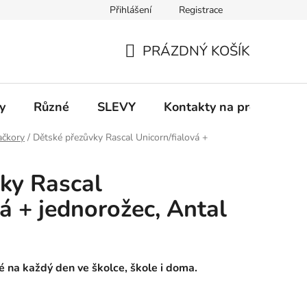
Přihlášení
Registrace
 a platba
Informace k on-line platbám
Odstoupení od smlou
PRÁZDNÝ KOŠÍK
NÁKUPNÍ
KOŠÍK
y
Různé
SLEVY
Kontakty na prodejny
ačkory
/
Dětské přezůvky Rascal Unicorn/fialová +
ky Rascal
á + jednorožec, Antal
 na každý den ve školce, škole i doma.