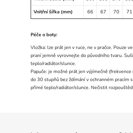
Vnitřní šířka (mm)
66
67
70
71
Péče o boty:
Vložka: lze prát jen v ruce, ne v pračce. Pouze
praní jemně vyrovnejte do původního tvaru. Suš
teplo/radiátor/slunce.
Papuče: je možné prát jen výjímečně (frekvence
do 30 stupňů bez ždímání v ochranném pracím sá
přímé teplo/radiátor/slunce. Nečistit rozpouštěd
Z
á