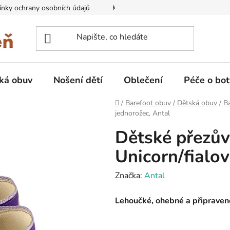
nky ochrany osobních údajů
Kontakty na prodejny
Doprava
ká obuv
Nošení dětí
Oblečení
Péče o bot
Domů
/
Barefoot obuv
/
Dětská obuv
/
B
jednorožec, Antal
Dětské přezův
Unicorn/fialov
Značka:
Antal
Lehoučké, ohebné a připravené