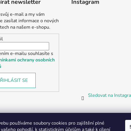
rat newsletter
Instagram
 svůj e-mail a my vám
 zasílat informace o nových
tech na našem e-shopu.
il
ením e-mailu souhlasíte s
ínkami ochrany osobních
ů
ŘIHLÁSIT SE
Sledovat na Instag
bu používáme soubory cookies pro zajištění plné
 vašeho pohodlí, k statistickým účelům a také k cílení