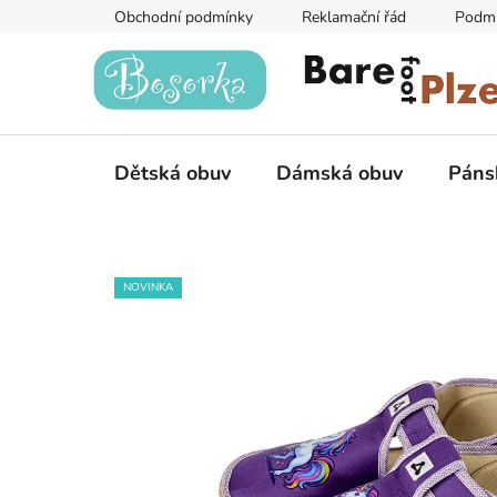
Přejít
Obchodní podmínky
Reklamační řád
Podmí
na
obsah
Dětská obuv
Dámská obuv
Páns
NOVINKA