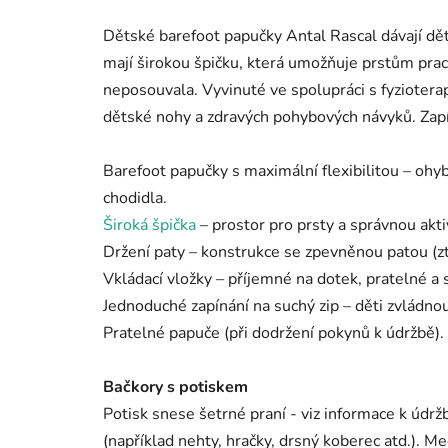
Dětské barefoot papučky Antal Rascal dávají dět
mají širokou špičku, která umožňuje prstům pra
neposouvala. Vyvinuté ve spolupráci s fyziotera
dětské nohy a zdravých pohybových návyků. Zapín
Barefoot papučky s maximální flexibilitou – ohy
chodidla.
Široká špička
– prostor pro prsty a správnou akti
Držení paty – konstrukce se zpevněnou patou (zt
Vkládací vložky – příjemné na dotek, pratelné a
Jednoduché zapínání na suchý zip – děti zvládno
Pratelné papuče (při dodržení pokynů k údržbě).
Bačkory s potiskem
Potisk snese šetrné praní - viz informace k údrž
(například nehty, hračky, drsný koberec atd.). M