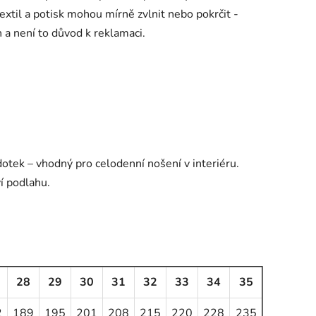
extil a potisk mohou mírně zvlnit nebo pokrčit -
h a není to důvod k reklamaci.
dotek – vhodný pro celodenní nošení v interiéru.
ví podlahu.
28
29
30
31
32
33
34
35
2
189
195
201
208
215
220
228
235