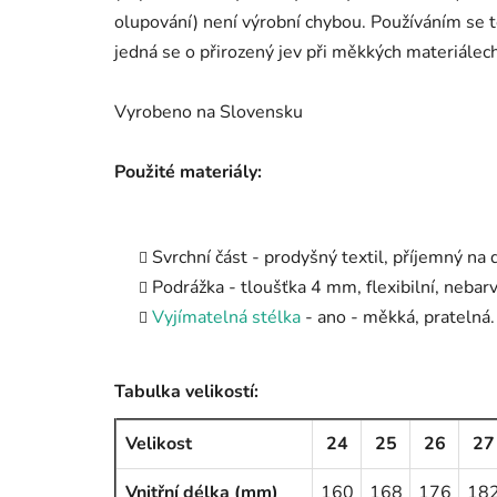
olupování) není výrobní chybou. Používáním se t
jedná se o přirozený jev při měkkých materiálec
Vyrobeno na Slovensku
Použité materiály:
Svrchní část - prodyšný textil, příjemný na 
Podrážka - tloušťka 4 mm, flexibilní, nebar
Vyjímatelná stélka
- ano - měkká, pratelná.
Tabulka velikostí:
Velikost
24
25
26
27
Vnitřní délka (mm)
160
168
176
18