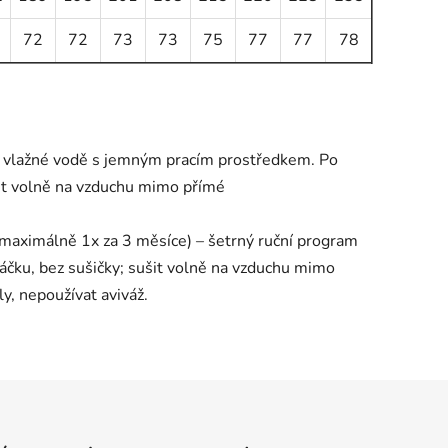
72
72
73
73
75
77
77
78
 ve vlažné vodě s jemným pracím prostředkem. Po
it volně na vzduchu mimo přímé
 maximálně 1x za 3 měsíce) – šetrný ruční program
čku, bez sušičky; sušit volně na vzduchu mimo
ly, nepoužívat aviváž.