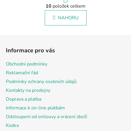
r
á
10
položek celkem
O
n
v
k
NAHORU
l
o
á
v
á
d
Z
n
a
á
í
c
Informace pro vás
p
í
p
a
Obchodní podmínky
r
t
v
Reklamační řád
í
k
Podmínky ochrany osobních údajů
y
Kontakty na prodejny
v
ý
Doprava a platba
p
Informace k on-line platbám
i
Odstoupení od smlouvy a vrácení zboží
s
u
Kodex