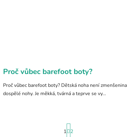
Proč vůbec barefoot boty?
Proč vůbec barefoot boty? Dětská noha není zmenšenina
dospělé nohy. Je měkká, tvárná a teprve se vy...
S
1
t
2