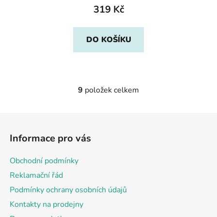
319 Kč
DO KOŠÍKU
9
položek celkem
O
v
l
Z
á
á
d
Informace pro vás
p
a
a
c
Obchodní podmínky
t
í
Reklamační řád
p
í
r
Podmínky ochrany osobních údajů
v
Kontakty na prodejny
k