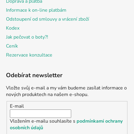
Doprava a platba
y
v
Informace k on-line platbám
ý
Odstoupení od smlouvy a vrácení zboží
p
Kodex
i
s
Jak pečovat o boty?!
u
Ceník
Rezervace konzultace
Odebírat newsletter
Vložte svůj e-mail a my vám budeme zasílat informace o
nových produktech na našem e-shopu.
E-mail
Vložením e-mailu souhlasíte s
podmínkami ochrany
osobních údajů