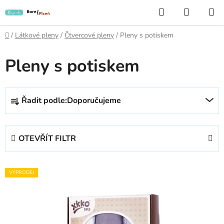
Přejít
Hledat
NÁKUP
na
KOŠÍK
obsah
Domů
/
Látkové pleny
/
Čtvercové pleny
/
Pleny s potiskem
Pleny s potiskem
Ř
Řadit podle:
Doporučujeme
a
z
e
OTEVŘÍT FILTR
n
í
V
p
VÝPRODEJ
ý
r
p
o
i
d
s
u