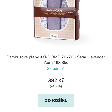
p
k
r
t
o
ů
d
u
k
t
ů
Bambusové pleny XKKO BMB 70x70 - Safari Lavender
Aura MIX 3ks
Skladem*
382 Kč
(–15 %)
DO KOŠÍKU