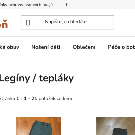
nky ochrany osobních údajů
Kontakty na prodejny
Doprava
ká obuv
Nošení dětí
Oblečení
Péče o bot
Legíny / tepláky
Stránka
1
z
1
-
21
položek celkem
V
ý
p