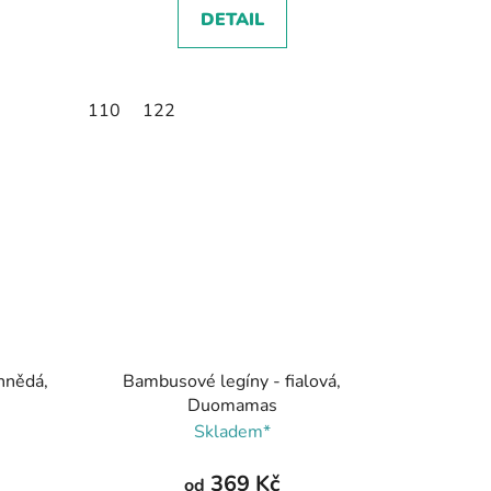
DETAIL
86-92/98
110
92-98/104
122
98-104/110
122-128/134
hnědá,
Bambusové legíny - fialová,
Duomamas
Skladem*
369 Kč
od