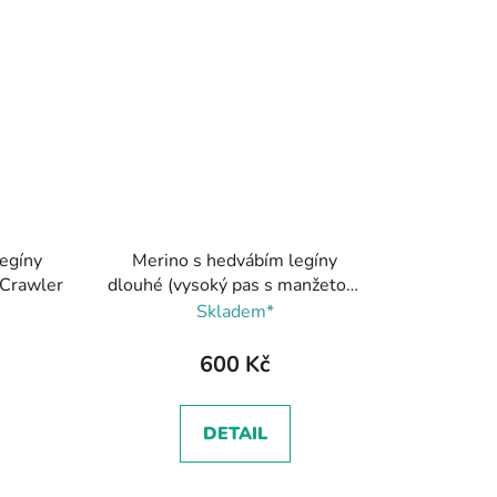
egíny
Merino s hedvábím legíny
 Crawler
dlouhé (vysoký pas s manžetou)
tenké - Hnědá (střih na látkovou
Skladem*
plenu), Crawler
600 Kč
DETAIL