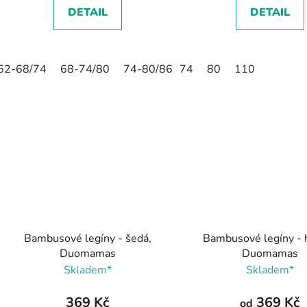
DETAIL
DETAIL
62-68/74
68-74/80
74-80/86
74
80-86/92
80
110
56-62/68
Bambusové legíny - šedá,
Bambusové legíny - 
Duomamas
Duomamas
Skladem*
Skladem*
369 Kč
369 Kč
od