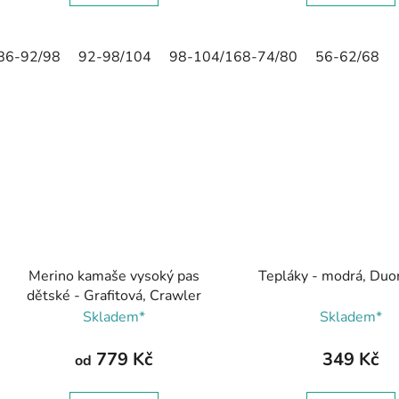
86-92/98
92-98/104
98-104/110
68-74/80
104-110/116
56-62/68
11
Merino kamaše vysoký pas
Tepláky - modrá, Du
dětské - Grafitová, Crawler
Skladem*
Skladem*
779 Kč
349 Kč
od