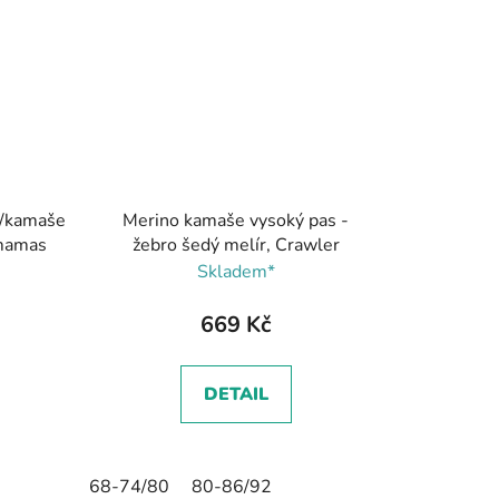
y/kamaše
Merino kamaše vysoký pas -
omamas
žebro šedý melír, Crawler
Skladem*
669 Kč
DETAIL
68-74/80
80-86/92