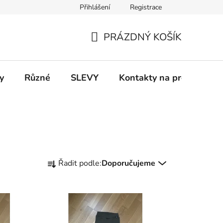
Přihlášení
Registrace
 a platba
Informace k on-line platbám
Odstoupení od smlou
PRÁZDNÝ KOŠÍK
NÁKUPNÍ
KOŠÍK
y
Různé
SLEVY
Kontakty na prodejny
Ř
Řadit podle:
Doporučujeme
a
z
e
n
í