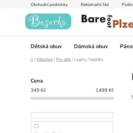
Přejít
Obchodní podmínky
Reklamační řád
Podmí
na
obsah
Dětská obuv
Dámská obuv
Páns
Domů
/
Oblečení
/
Pro děti
/
Legíny / tepláky
P
o
Cena
s
349
Kč
1499
Kč
t
r
a
n
n
í