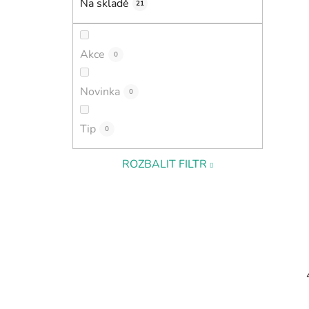
Na skladě
21
i
p
a
n
Akce
0
e
l
Novinka
0
Tip
0
ROZBALIT FILTR