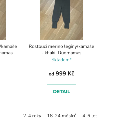
p
r
o
d
u
k
y/kamaše
Rostoucí merino legíny/kamaše
t
omamas
- khaki, Duomamas
ů
Skladem*
999 Kč
od
DETAIL
2-4 roky
18-24 měsíců
4-6 let
6-12 měsíců