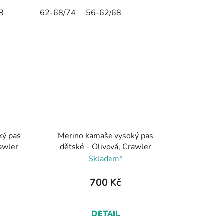
8
62-68/74
56-62/68
ký pas
Merino kamaše vysoký pas
awler
dětské - Olivová, Crawler
Skladem*
700 Kč
DETAIL