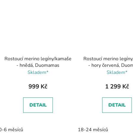
Rostoucí merino legíny/kamaše
Rostoucí merino legín
- hnědá, Duomamas
- hory červená, Du
Skladem*
Skladem*
999 Kč
1 299 Kč
DETAIL
DETAIL
0-6 měsíců
18-24 měsíců