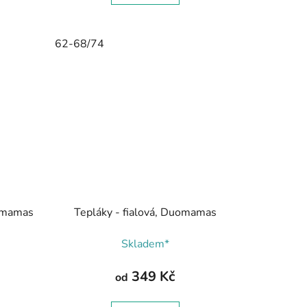
0-116/122
62-68/74
116-122/128
122-128/134
omamas
Tepláky - fialová, Duomamas
Skladem*
349 Kč
od