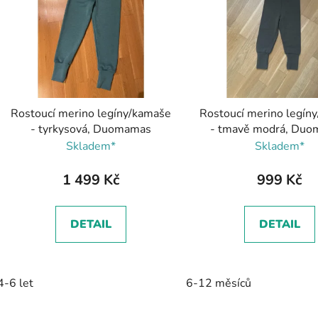
s
p
r
o
d
Rostoucí merino legíny/kamaše
Rostoucí merino legín
u
- tyrkysová, Duomamas
- tmavě modrá, Du
k
Skladem*
Skladem*
t
ů
1 499 Kč
999 Kč
DETAIL
DETAIL
4-6 let
6-12 měsíců