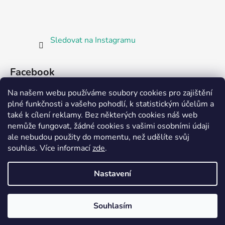
Sledovat na Instagramu
Facebook
Na našem webu používáme soubory cookies pro zajištění
plné funkčnosti a vašeho pohodlí, k statistickým účelům a
také k cílení reklamy. Bez některých cookies náš web
nemůže fungovat, žádné cookies s vašimi osobními údaji
ale nebudou použity do momentu, než udělíte svůj
Partnerská prodejna Barefoot Plzeň
souhlas
.
Více informací
zde
.
Nastavení
Vytvořil Shoptet
Souhlasím
Copyright 2026
Bosorka Plzeň
. Všechna práva
vyhrazena.