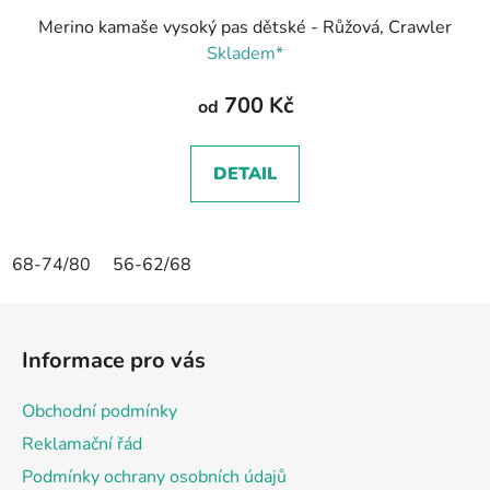
Merino kamaše vysoký pas dětské - Růžová, Crawler
Skladem*
700 Kč
od
DETAIL
68-74/80
56-62/68
Z
á
Informace pro vás
p
a
Obchodní podmínky
t
Reklamační řád
í
Podmínky ochrany osobních údajů