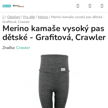
Přejít
Hledat
NÁKUP
na
KOŠÍK
obsah
Domů
/
Oblečení
/
Pro děti
/
Merino
/
Merino kamaše vysoký pas dětské -
Grafitová, Crawler
Merino kamaše vysoký pas
dětské - Grafitová, Crawler
Značka:
Crawler