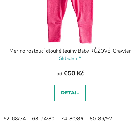
Merino rostoucí dlouhé legíny Baby RŮŽOVÉ, Crawler
Skladem*
650 Kč
od
DETAIL
62-68/74
68-74/80
74-80/86
80-86/92