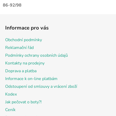
86-92/98
Z
á
Informace pro vás
p
a
Obchodní podmínky
t
Reklamační řád
í
Podmínky ochrany osobních údajů
Kontakty na prodejny
Doprava a platba
Informace k on-line platbám
Odstoupení od smlouvy a vrácení zboží
Kodex
Jak pečovat o boty?!
Ceník