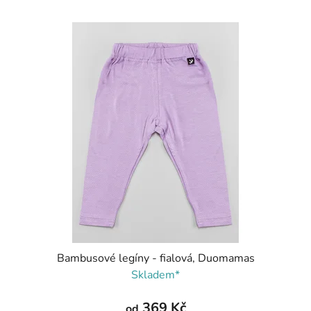
Bambusové legíny - fialová, Duomamas
Skladem*
369 Kč
od