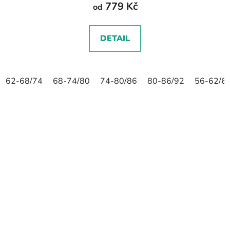
779 Kč
od
DETAIL
62-68/74
68-74/80
74-80/86
80-86/92
56-62/6