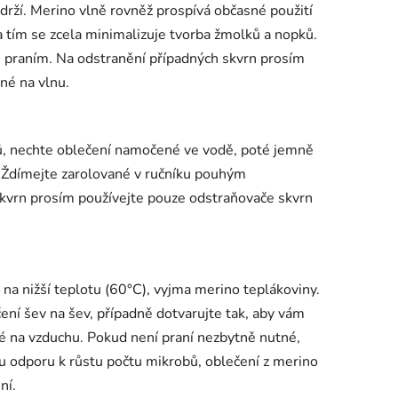
ydrží. Merino vlně rovněž prospívá občasné použití
a tím se zcela minimalizuje tvorba žmolků a nopků.
m praním. Na odstranění případných skvrn prosím
né na vlnu.
ů, nechte oblečení namočené ve vodě, poté jemně
 Ždímejte zarolované v ručníku pouhým
kvrn prosím používejte pouze odstraňovače skvrn
 na nižší teplotu (60°C), vyjma merino teplákoviny.
ení šev na šev, případně dotvarujte tak, aby vám
é na vzduchu. Pokud není praní nezbytně nutné,
u odporu k růstu počtu mikrobů, oblečení z merino
ní.