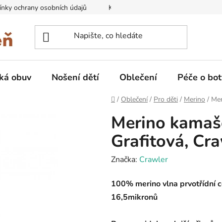
nky ochrany osobních údajů
Kontakty na prodejny
Doprava
ká obuv
Nošení dětí
Oblečení
Péče o bot
Domů
/
Oblečení
/
Pro děti
/
Merino
/
Mer
Merino kamaše
Grafitová, Cr
Značka:
Crawler
100% merino vlna prvotřídní ce
16,5mikronů