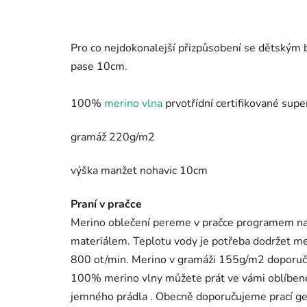
Pro co nejdokonalejší přizpůsobení se dětským b
pase 10cm.
100%
merino vlna
prvotřídní certifikované super
gramáž 220g/m2
výška manžet nohavic 10cm
Praní v pračce
Merino oblečení pereme v pračce programem na v
materiálem. Teplotu vody je potřeba dodržet me
800 ot/min. Merino v gramáži 155g/m
2
doporuču
100% merino vlny můžete prát ve vámi oblíbené
jemného prádla . Obecně doporučujeme prací gel