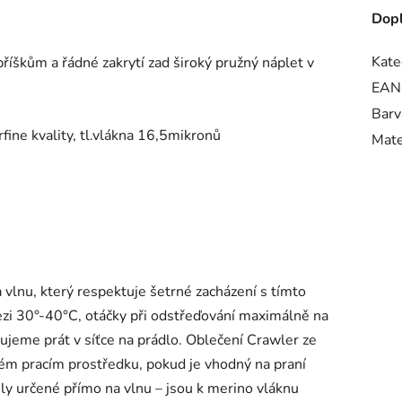
Dopl
Kate
říškům a řádné zakrytí zad široký pružný náplet v
EAN
Barv
fine kvality, tl.vlákna 16,5mikronů
Mate
lnu, který respektuje šetrné zacházení s tímto
zi 30°-40°C, otáčky při odstřeďování maximálně na
jeme prát v síťce na prádlo. Oblečení Crawler ze
m pracím prostředku, pokud je vhodný na praní
y určené přímo na vlnu – jsou k merino vláknu