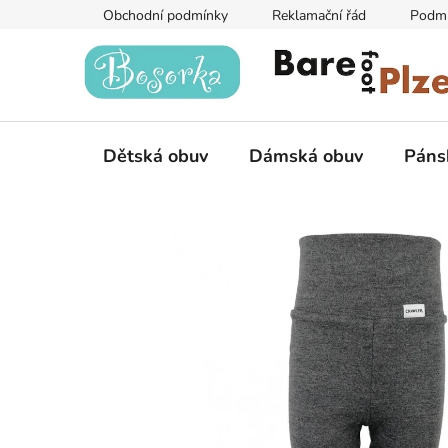
Přejít
Obchodní podmínky
Reklamační řád
Podmí
na
obsah
Dětská obuv
Dámská obuv
Páns