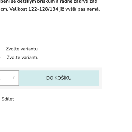
obení se dětským bříškům a řádné zakrytí zad
0cm. Velikost 122-128/134 již vyšší pas nemá.
Zvolte variantu
Zvolte variantu
DO KOŠÍKU
Sdílet