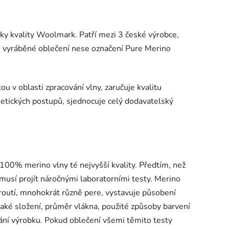
ky kvality Woolmark. Patří mezi 3 české výrobce,
no vyráběné oblečení nese označení Pure Merino
 v oblasti zpracování vlny, zaručuje kvalitu
 etických postupů, sjednocuje celý dodavatelský
100% merino vlny té nejvyšší kvality. Předtím, než
usí projít náročnými laboratorními testy. Merino
kroutí, mnohokrát různě pere, vystavuje působení
 také složení, průměr vlákna, použité způsoby barvení
vání výrobku. Pokud oblečení všemi těmito testy