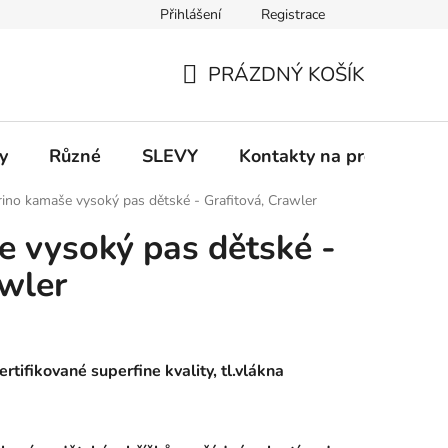
Přihlášení
Registrace
 a platba
Informace k on-line platbám
Odstoupení od smlou
PRÁZDNÝ KOŠÍK
NÁKUPNÍ
KOŠÍK
y
Různé
SLEVY
Kontakty na prodejny
ino kamaše vysoký pas dětské - Grafitová, Crawler
 vysoký pas dětské -
awler
rtifikované superfine kvality, tl.vlákna