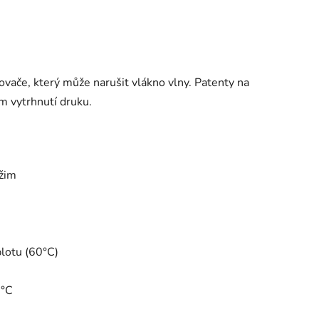
vače, který může narušit vlákno vlny. Patenty na
m vytrhnutí druku.
ežim
plotu (60°C)
0°C