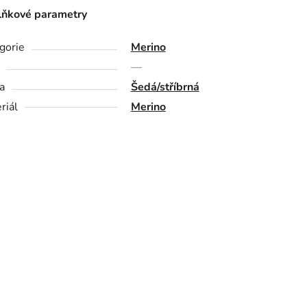
ňkové parametry
gorie
Merino
—
a
Šedá/stříbrná
riál
Merino