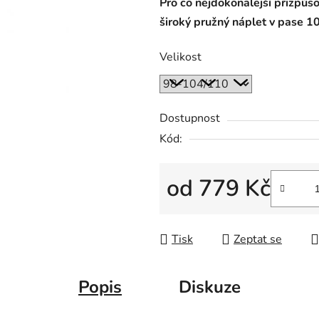
Pro co nejdokonalejší přizpůs
široký pružný náplet v pase 1
Velikost
Dostupnost
Kód:
od
779 Kč
Měrná cena:
Tisk
Zeptat se
Popis
Diskuze