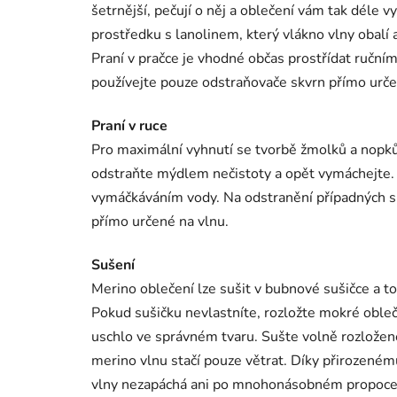
šetrnější, pečují o něj a oblečení vám tak déle v
prostředku s lanolinem, který vlákno vlny obalí 
Praní v pračce je vhodné občas prostřídat ruční
používejte pouze odstraňovače skvrn přímo urče
Praní v ruce
Pro maximální vyhnutí se tvorbě žmolků a nopk
odstraňte mýdlem nečistoty a opět vymáchejte.
vymáčkáváním vody. Na odstranění případných s
přímo určené na vlnu.
Sušení
Merino oblečení lze sušit v bubnové sušičce a to
Pokud sušičku nevlastníte, rozložte mokré obleč
uschlo ve správném tvaru. Sušte volně rozložen
merino vlnu stačí pouze větrat. Díky přirozeném
vlny nezapáchá ani po mnohonásobném propoce