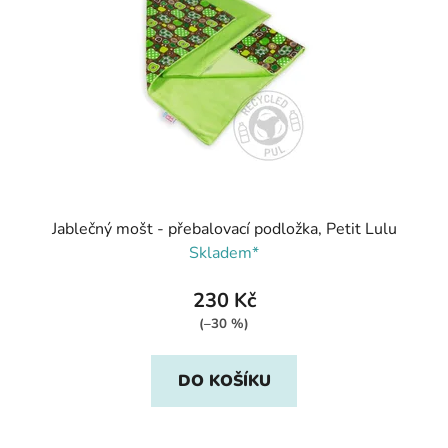
p
k
r
t
o
ů
d
u
k
t
ů
Jablečný mošt - přebalovací podložka, Petit Lulu
Skladem*
230 Kč
(–30 %)
DO KOŠÍKU