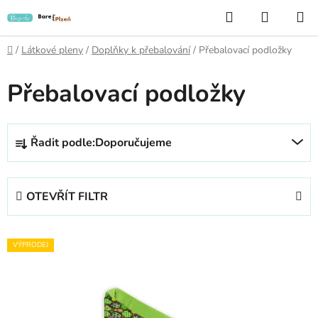
Přejít
Hledat
NÁKUP
na
KOŠÍK
obsah
Domů
/
Látkové pleny
/
Doplňky k přebalování
/
Přebalovací podložky
Přebalovací podložky
Ř
Řadit podle:
Doporučujeme
a
z
e
OTEVŘÍT FILTR
n
í
V
p
VÝPRODEJ
ý
r
p
o
i
d
s
u