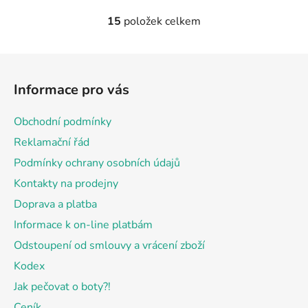
15
položek celkem
O
v
l
Z
á
á
d
Informace pro vás
p
a
a
c
Obchodní podmínky
t
í
Reklamační řád
p
í
r
Podmínky ochrany osobních údajů
v
Kontakty na prodejny
k
Doprava a platba
y
v
Informace k on-line platbám
ý
Odstoupení od smlouvy a vrácení zboží
p
Kodex
i
s
Jak pečovat o boty?!
u
Ceník