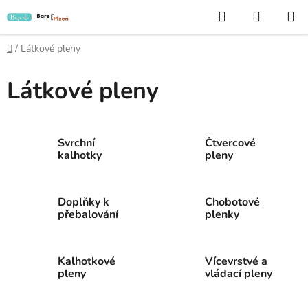
Přejít
Hledat
NÁKUP
na
KOŠÍK
obsah
Domů
/
Látkové pleny
Látkové pleny
Svrchní
Čtvercové
kalhotky
pleny
Doplňky k
Chobotové
přebalování
plenky
Kalhotkové
Vícevrstvé a
pleny
vládací pleny