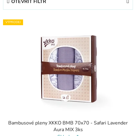
OTEVŘÍT FILTR
n
í
V
p
VÝPRODEJ
ý
r
p
o
i
d
s
u
p
k
r
t
o
ů
d
u
k
t
ů
Bambusové pleny XKKO BMB 70x70 - Safari Lavender
Aura MIX 3ks