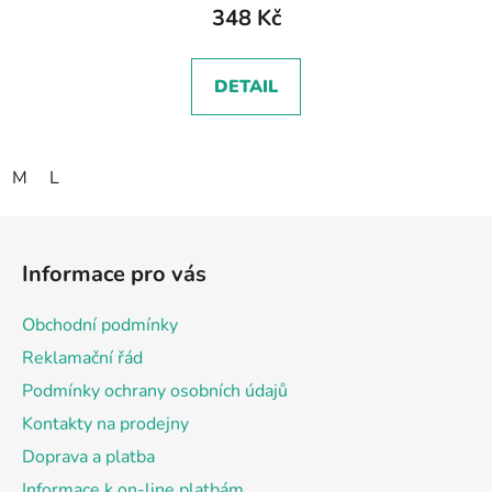
348 Kč
DETAIL
M
L
Z
á
Informace pro vás
p
a
Obchodní podmínky
t
Reklamační řád
í
Podmínky ochrany osobních údajů
Kontakty na prodejny
Doprava a platba
Informace k on-line platbám