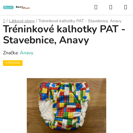
Přejít
Hledat
NÁKUP
na
KOŠÍK
obsah
Domů
/
Látkové pleny
/
Tréninkové kalhotky PAT - Stavebnice, Anavy
Tréninkové kalhotky PAT -
Stavebnice, Anavy
Značka:
Anavy
VÝPRODEJ