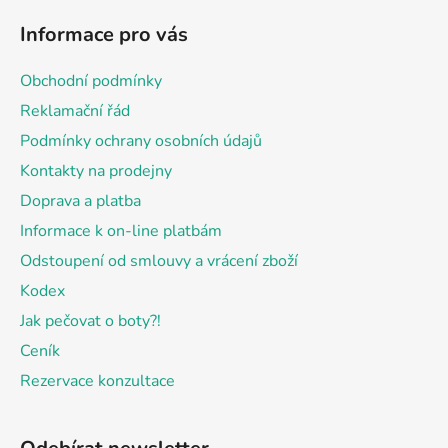
á
á
d
Informace pro vás
p
a
a
c
Obchodní podmínky
t
í
Reklamační řád
p
í
r
Podmínky ochrany osobních údajů
v
Kontakty na prodejny
k
Doprava a platba
y
v
Informace k on-line platbám
ý
Odstoupení od smlouvy a vrácení zboží
p
Kodex
i
s
Jak pečovat o boty?!
u
Ceník
Rezervace konzultace