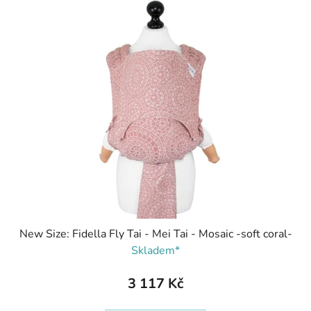
p
ý
r
p
o
i
d
s
u
p
k
r
t
o
ů
d
u
k
t
ů
New Size: Fidella Fly Tai - Mei Tai - Mosaic -soft coral-
Skladem*
3 117 Kč