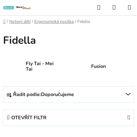
Přejít
Hledat
NÁKUP
na
KOŠÍK
obsah
Domů
/
Nošení dětí
/
Ergonomická nosítka
/
Fidella
Fidella
Fly Tai - Mei
Fusion
Tai
Ř
Řadit podle:
Doporučujeme
a
z
e
OTEVŘÍT FILTR
n
í
V