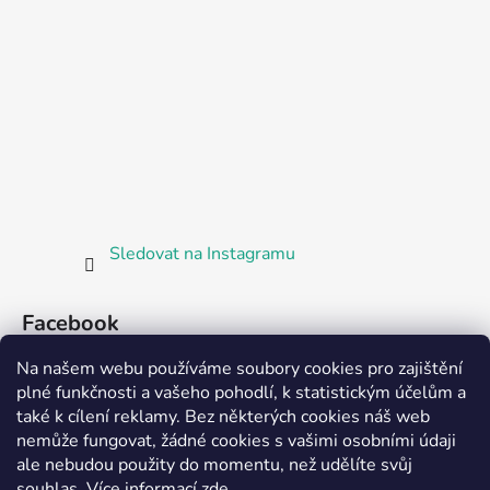
Sledovat na Instagramu
Facebook
Na našem webu používáme soubory cookies pro zajištění
plné funkčnosti a vašeho pohodlí, k statistickým účelům a
také k cílení reklamy. Bez některých cookies náš web
nemůže fungovat, žádné cookies s vašimi osobními údaji
ale nebudou použity do momentu, než udělíte svůj
Partnerská prodejna Barefoot Plzeň
souhlas
.
Více informací
zde
.