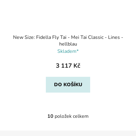
New Size: Fidella Fly Tai - Mei Tai Classic - Lines -
hellblau
Skladem*
3 117 Kč
DO KOŠÍKU
10
položek celkem
O
v
l
Z