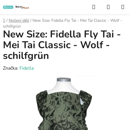
Přejít
Hledat
NÁKUP
na
KOŠÍK
obsah
Domů
/
Nošení dětí
/
New Size: Fidella Fly Tai - Mei Tai Classic - Wolf -
schilfgrün
New Size: Fidella Fly Tai -
Mei Tai Classic - Wolf -
schilfgrün
Značka:
Fidella