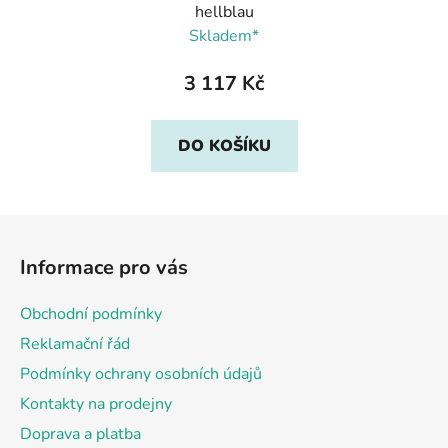
hellblau
Skladem*
3 117 Kč
DO KOŠÍKU
Z
á
Informace pro vás
p
a
Obchodní podmínky
t
Reklamační řád
í
Podmínky ochrany osobních údajů
Kontakty na prodejny
Doprava a platba