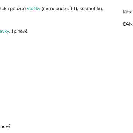
tak i použité
vložky
(nic nebude cítit), kosmetiku,
Kate
EAN
avky
, špinavé
anový