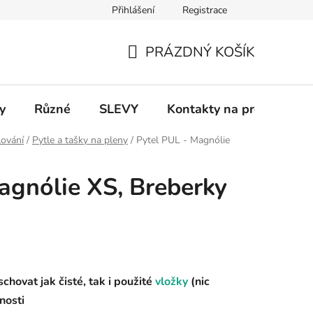
Přihlášení
Registrace
 a platba
Informace k on-line platbám
Odstoupení od smlou
PRÁZDNÝ KOŠÍK
NÁKUPNÍ
KOŠÍK
y
Různé
SLEVY
Kontakty na prodejny
lování
/
Pytle a tašky na pleny
/
Pytel PUL - Magnólie
agnólie XS, Breberky
hovat jak čisté, tak i použité
vložky
(nic
nosti