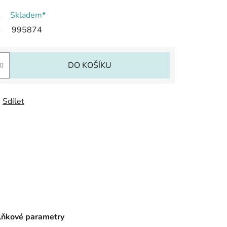
Skladem*
995874
DO KOŠÍKU
Sdílet
ňkové parametry