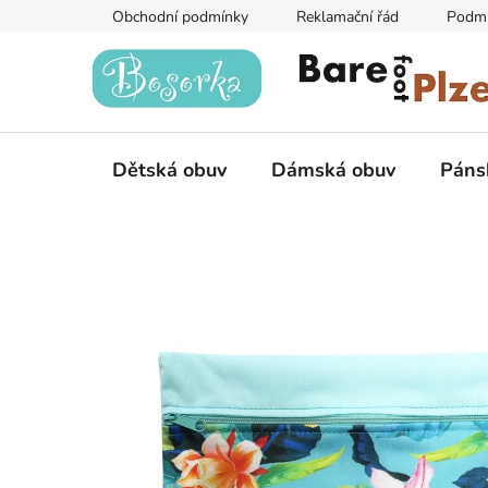
Přejít
Obchodní podmínky
Reklamační řád
Podmí
na
obsah
Dětská obuv
Dámská obuv
Páns