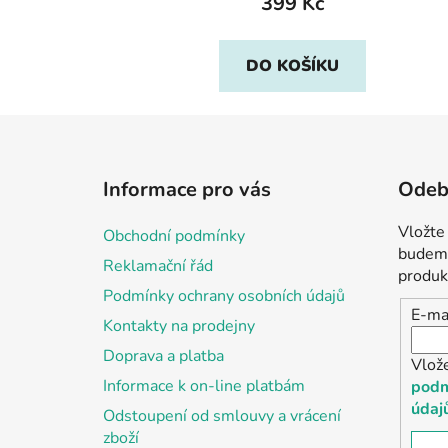
399 Kč
DO KOŠÍKU
Z
á
Informace pro vás
Odebí
p
a
Vložte
Obchodní podmínky
t
budeme
Reklamační řád
í
produk
Podmínky ochrany osobních údajů
E-ma
Kontakty na prodejny
Doprava a platba
Vlož
Informace k on-line platbám
podm
údaj
Odstoupení od smlouvy a vrácení
zboží