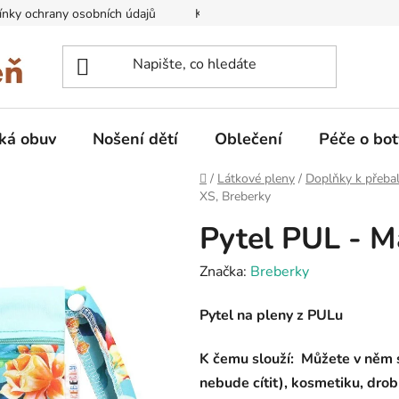
nky ochrany osobních údajů
Kontakty na prodejny
Doprava
ká obuv
Nošení dětí
Oblečení
Péče o bot
Domů
/
Látkové pleny
/
Doplňky k přeba
XS, Breberky
Pytel PUL - M
Značka:
Breberky
Pytel na pleny z
PULu
K čemu slouží: Můžete v něm sc
nebude cítit), kosmetiku, drob