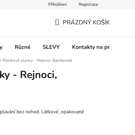
Přihlášení
Registrace
 a platba
Informace k on-line platbám
Odstoupení od smlou
PRÁZDNÝ KOŠÍK
NÁKUPNÍ
KOŠÍK
y
Různé
SLEVY
Kontakty na prodejny
/
Plenkové plavky - Rejnoci, Bamboolik
y - Rejnoci,
plavání bez nehod. Látkové, opakovaně