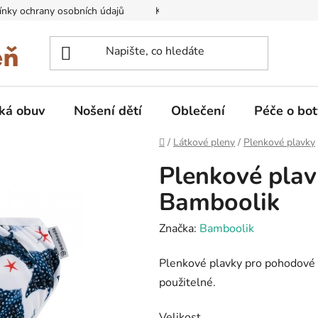
nky ochrany osobních údajů
Kontakty na prodejny
Doprava
ká obuv
Nošení dětí
Oblečení
Péče o bot
Domů
/
Látkové pleny
/
Plenkové plavky
Plenkové plavk
Bamboolik
Značka:
Bamboolik
Plenkové plavky pro pohodové 
použitelné.
Velikost