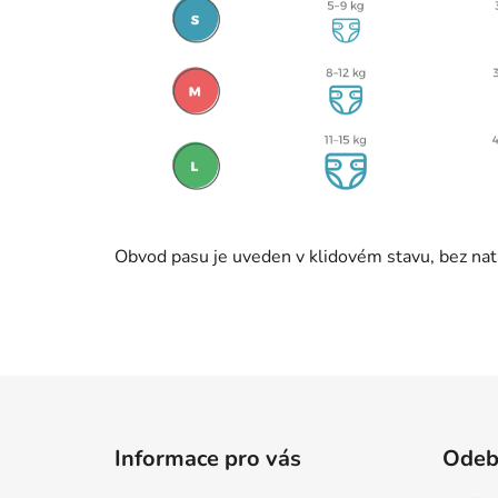
Obvod pasu je uveden v klidovém stavu, bez nat
Z
á
Informace pro vás
Odebí
p