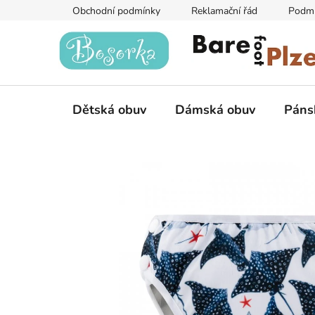
Přejít
Obchodní podmínky
Reklamační řád
Podmí
na
obsah
Dětská obuv
Dámská obuv
Páns