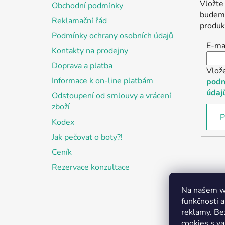
a
Vložte
Obchodní podmínky
t
budeme
Reklamační řád
í
produk
Podmínky ochrany osobních údajů
E-ma
Kontakty na prodejny
Doprava a platba
Vlož
Informace k on-line platbám
podm
údaj
Odstoupení od smlouvy a vrácení
zboží
P
Kodex
Jak pečovat o boty?!
Ceník
Rezervace konzultace
Na našem we
funkčnosti a
reklamy. Be
cookies s v