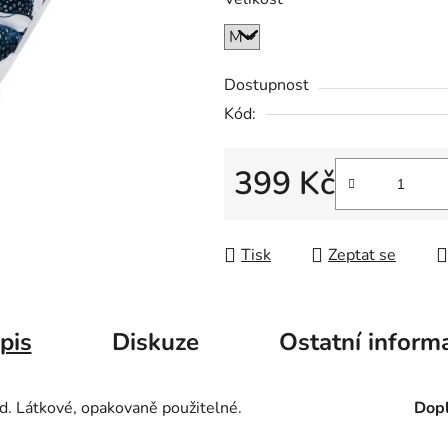
Dostupnost
Kód:
399 Kč
Měrná cena:
Tisk
Zeptat se
pis
Diskuze
Ostatní inform
d. Látkové, opakovaně použitelné.
Dopl