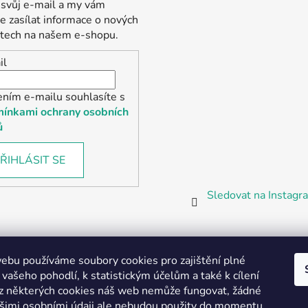
 svůj e-mail a my vám
 zasílat informace o nových
tech na našem e-shopu.
il
ením e-mailu souhlasíte s
ínkami ochrany osobních
ů
ŘIHLÁSIT SE
Sledovat na Instag
bu používáme soubory cookies pro zajištění plné
 vašeho pohodlí, k statistickým účelům a také k cílení
z některých cookies náš web nemůže fungovat, žádné
Partnerská prodejna Barefoot Plzeň
ašimi osobními údaji ale nebudou použity do momentu,