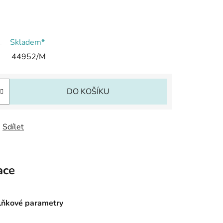
Skladem*
44952/M
DO KOŠÍKU
Sdílet
ace
ňkové parametry