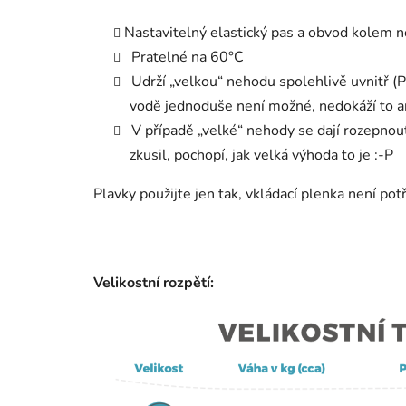
Nastavitelný elastický pas a obvod kolem n
Pratelné na 60°C
Udrží „velkou“ nehodu spolehlivě uvnitř (P
vodě jednoduše není možné, nedokáží to an
V případě „velké“ nehody se dají rozepnout
zkusil, pochopí, jak velká výhoda to je :-P
Plavky použijte jen tak, vkládací plenka není po
Velikostní rozpětí: