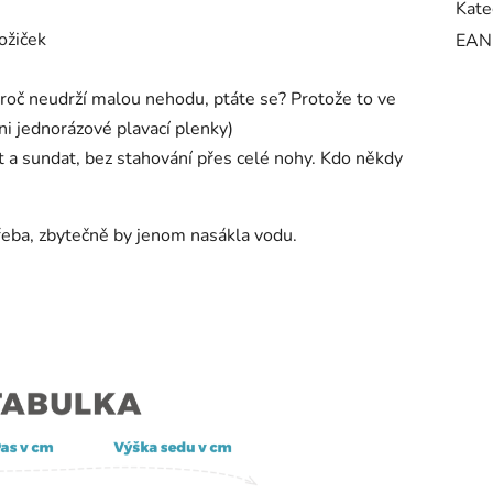
Kate
ožiček
EAN
roč neudrží malou nehodu, ptáte se? Protože to ve
i jednorázové plavací plenky)
 a sundat, bez stahování přes celé nohy. Kdo někdy
třeba, zbytečně by jenom nasákla vodu.