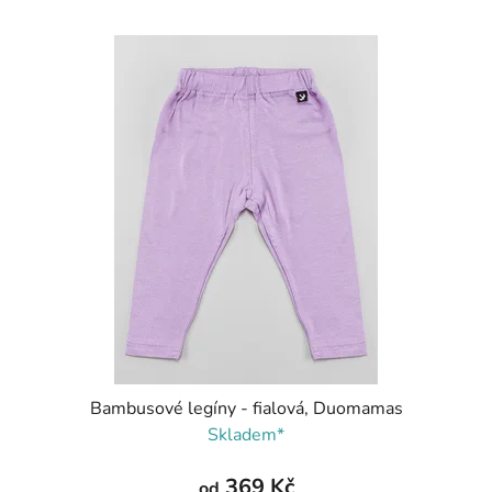
Bambusové legíny - fialová, Duomamas
Skladem*
369 Kč
od