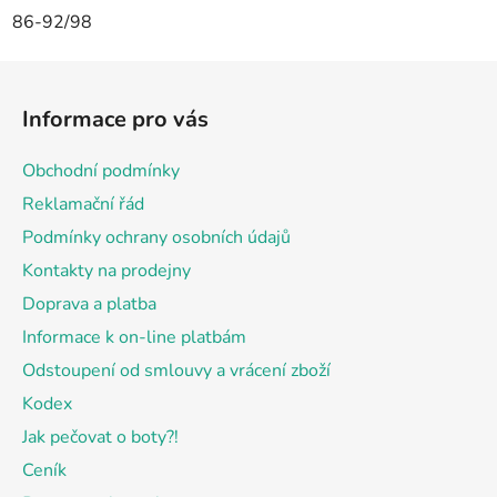
86-92/98
Z
á
Informace pro vás
p
a
Obchodní podmínky
t
Reklamační řád
í
Podmínky ochrany osobních údajů
Kontakty na prodejny
Doprava a platba
Informace k on-line platbám
Odstoupení od smlouvy a vrácení zboží
Kodex
Jak pečovat o boty?!
Ceník