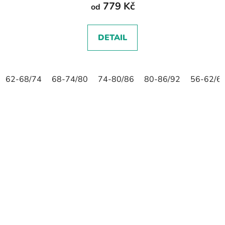
779 Kč
od
DETAIL
62-68/74
68-74/80
74-80/86
80-86/92
56-62/6