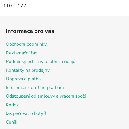
110
122
Z
á
Informace pro vás
p
a
Obchodní podmínky
t
Reklamační řád
í
Podmínky ochrany osobních údajů
Kontakty na prodejny
Doprava a platba
Informace k on-line platbám
Odstoupení od smlouvy a vrácení zboží
Kodex
Jak pečovat o boty?!
Ceník