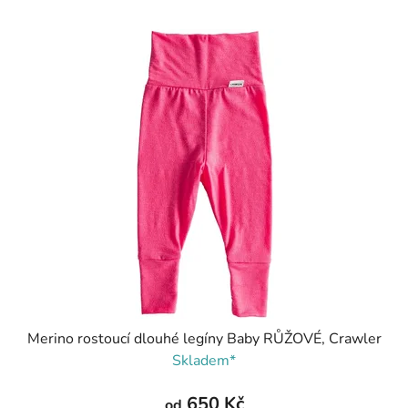
Merino rostoucí dlouhé legíny Baby RŮŽOVÉ, Crawler
Skladem*
650 Kč
od