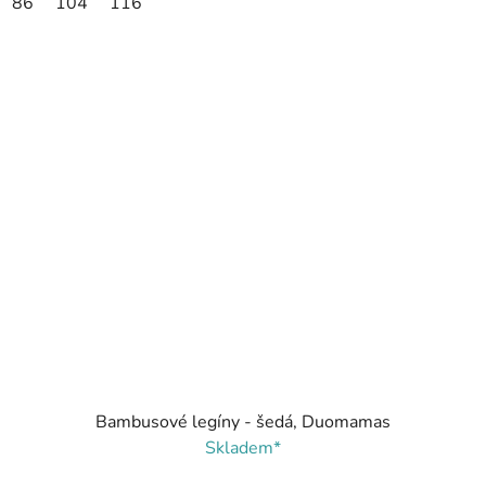
86
104
116
Bambusové legíny - šedá, Duomamas
Skladem*