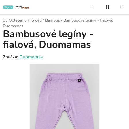
Přejít
Hledat
NÁKUP
na
KOŠÍK
obsah
Domů
/
Oblečení
/
Pro děti
/
Bambus
/
Bambusové legíny - fialová,
Duomamas
Bambusové legíny -
fialová, Duomamas
Značka:
Duomamas