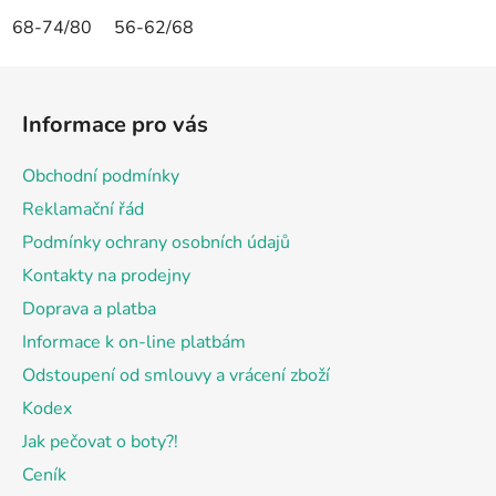
68-74/80
56-62/68
Z
á
Informace pro vás
p
a
Obchodní podmínky
t
Reklamační řád
í
Podmínky ochrany osobních údajů
Kontakty na prodejny
Doprava a platba
Informace k on-line platbám
Odstoupení od smlouvy a vrácení zboží
Kodex
Jak pečovat o boty?!
Ceník