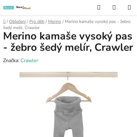
Přejít
Hledat
NÁKUP
na
KOŠÍK
obsah
Domů
/
Oblečení
/
Pro děti
/
Merino
/
Merino kamaše vysoký pas - žebro
šedý melír, Crawler
Merino kamaše vysoký pas
- žebro šedý melír, Crawler
Značka:
Crawler