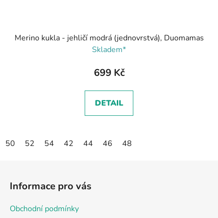
Merino kukla - jehličí modrá (jednovrstvá), Duomamas
Skladem*
699 Kč
DETAIL
50
52
54
42
44
46
48
Z
á
Informace pro vás
p
a
Obchodní podmínky
t