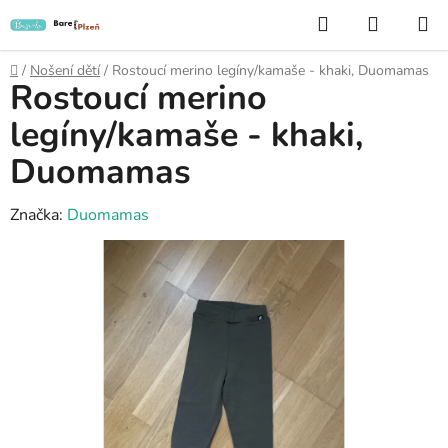
Přejít
Hledat
NÁKUP
na
KOŠÍK
obsah
Domů
/
Nošení dětí
/
Rostoucí merino legíny/kamaše - khaki, Duomamas
Rostoucí merino
legíny/kamaše - khaki,
Duomamas
Značka:
Duomamas