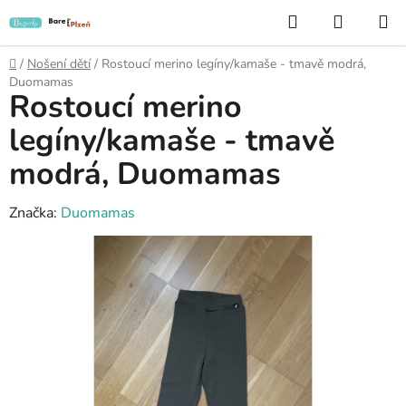
Přejít
Hledat
NÁKUP
na
KOŠÍK
obsah
Domů
/
Nošení dětí
/
Rostoucí merino legíny/kamaše - tmavě modrá,
Duomamas
Rostoucí merino
legíny/kamaše - tmavě
modrá, Duomamas
Značka:
Duomamas