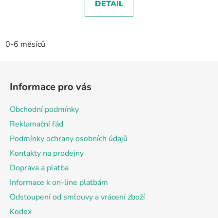
DETAIL
0-6 měsíců
Z
á
Informace pro vás
p
a
Obchodní podmínky
t
Reklamační řád
í
Podmínky ochrany osobních údajů
Kontakty na prodejny
Doprava a platba
Informace k on-line platbám
Odstoupení od smlouvy a vrácení zboží
Kodex