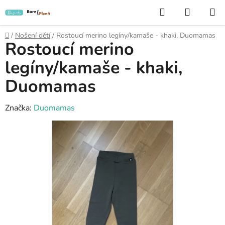
Přejít
Hledat
NÁKUP
na
KOŠÍK
obsah
Domů
/
Nošení dětí
/
Rostoucí merino legíny/kamaše - khaki, Duomamas
Rostoucí merino
legíny/kamaše - khaki,
Duomamas
Značka:
Duomamas