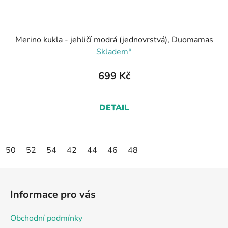
Merino kukla - jehličí modrá (jednovrstvá), Duomamas
Skladem*
699 Kč
DETAIL
50
52
54
42
44
46
48
Z
á
Informace pro vás
p
a
Obchodní podmínky
t