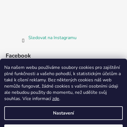
Sledovat na Instagramu
Facebook
Na našem webu používáme soubory cookies pro zajištění
plné funkčnosti a vašeho pohodlí, k statistickým účelům a
také k cílení reklamy. Bez některých cookies náš web
nemůže fungovat, žádné cookies s vašimi osobními údaji
ale nebudou použity do momentu, než udělíte svůj
Partnerská prodejna Barefoot Plzeň
souhlas
.
Více informací
zde
.
Nastavení
Vytvořil Shoptet