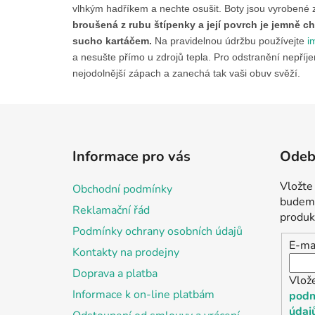
vlhkým hadříkem a nechte osušit. Boty jsou vyrobené
broušená z rubu štípenky a její povrch je jemně ch
sucho kartáčem.
Na pravidelnou údržbu používejte
i
a nesušte přímo u zdrojů tepla. Pro odstranění nepříj
nejodolnější zápach a zanechá tak vaši obuv svěží.
Z
á
Informace pro vás
Odebí
p
a
Vložte
Obchodní podmínky
t
budeme
Reklamační řád
í
produk
Podmínky ochrany osobních údajů
E-ma
Kontakty na prodejny
Doprava a platba
Vlož
Informace k on-line platbám
podm
údaj