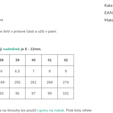
Kate
EAN
Mate
na
 širší v prstové části a užší v patní.
ný
nadměrek
je 6 - 12mm.
38
39
40
41
42
6
6,5
7
8
9
249
255
261
268
274
93
95
97
99
101
 na šmouhy lze použít i
gumu na nubuk
. Poté boty otřete