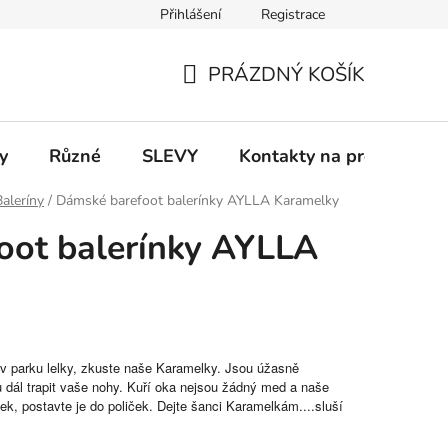
Přihlášení
Registrace
 a platba
Informace k on-line platbám
Odstoupení od smlou
PRÁZDNÝ KOŠÍK
NÁKUPNÍ
KOŠÍK
y
Různé
SLEVY
Kontakty na prodejny
Baleríny
/
Dámské barefoot balerínky AYLLA Karamelky
oot balerínky AYLLA
 v parku lelky, zkuste naše Karamelky. Jsou úžasně
 dál trapit vaše nohy. Kuří oka nejsou žádný med a naše
ček, postavte je do poliček. Dejte šanci Karamelkám....sluší