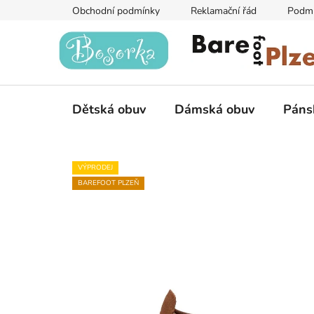
Přejít
Obchodní podmínky
Reklamační řád
Podmí
na
obsah
Dětská obuv
Dámská obuv
Páns
VÝPRODEJ
BAREFOOT PLZEŇ