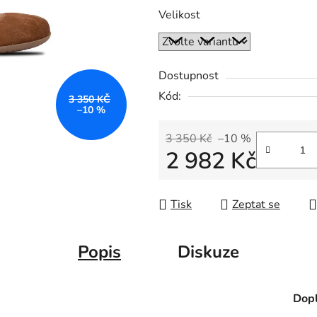
Velikost
Dostupnost
Kód:
3 350 KČ
–10 %
3 350 Kč
–10 %
2 982 Kč
Měrná cena:
Tisk
Zeptat se
Popis
Diskuze
Dopl