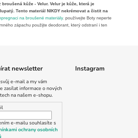
 z
broušená kůže - Velur.
Velur je kůže, která je
lupatý. Tento materiál NIKDY nekrémovat a čistit na
mpregnaci na broušené materiály
. používejte Boty neperte
emného zápachu použijte deodorant, který odstraní i ten
rat newsletter
Instagram
 svůj e-mail a my vám
 zasílat informace o nových
tech na našem e-shopu.
il
ením e-mailu souhlasíte s
ínkami ochrany osobních
ů