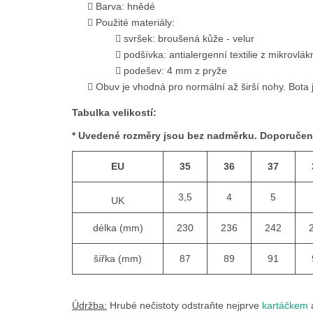
Barva: hnědé
Použité materiály:
svršek: broušená kůže - velur
podšívka: antialergenní textilie z mikrovlák
podešev: 4 mm z pryže
Obuv je vhodná pro normální až širší nohy. Bota je
Tabulka velikostí:
* Uvedené rozměry jsou bez nadměrku. Doporuče
EU
35
36
37
3,5
4
5
UK
délka (mm)
230
236
242
šířka (mm)
87
89
91
Údržba:
Hrubé nečistoty odstraňte nejprve
kartáčkem
a