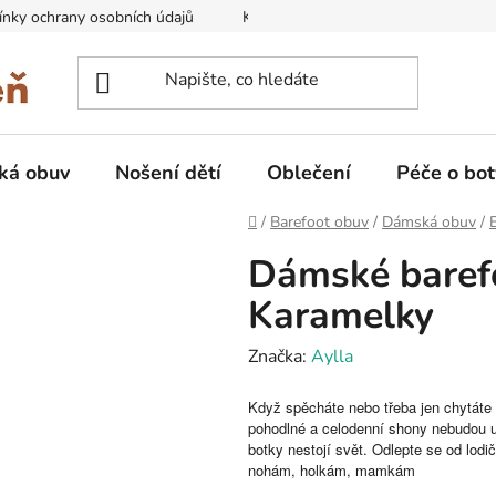
nky ochrany osobních údajů
Kontakty na prodejny
Doprava
ká obuv
Nošení dětí
Oblečení
Péče o bot
Domů
/
Barefoot obuv
/
Dámská obuv
/
Dámské baref
Karamelky
Značka:
Aylla
Když spěcháte nebo třeba jen chytáte
pohodlné a celodenní shony nebudou u
botky nestojí svět. Odlepte se od lodi
nohám, holkám, mamkám