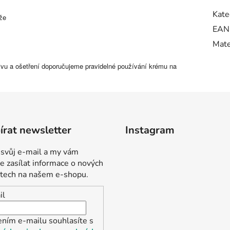
Kate
ůže
EAN
Mate
živu a ošetření doporučujeme pravidelné používání krému na
rat newsletter
Instagram
 svůj e-mail a my vám
 zasílat informace o nových
tech na našem e-shopu.
il
ením e-mailu souhlasíte s