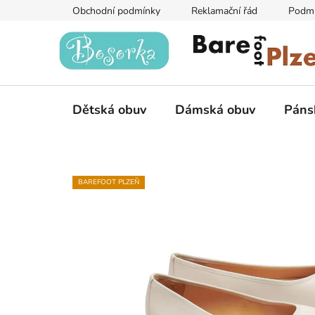
Přejít
Obchodní podmínky
Reklamační řád
Podmí
na
obsah
Dětská obuv
Dámská obuv
Páns
BAREFOOT PLZEŇ