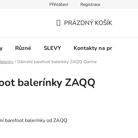
Přihlášení
Registrace
 a platba
Informace k on-line platbám
Odstoupení od smlou
PRÁZDNÝ KOŠÍK
NÁKUPNÍ
KOŠÍK
y
Různé
SLEVY
Kontakty na prodejny
Baleríny
/
Dámské barefoot balerínky ZAQQ Qarma
oot balerínky ZAQQ
ní barefoot balerínky od ZAQQ