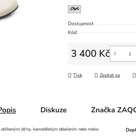
Dostupnost
Kód:
3 400 Kč
Měrná cena:
Tisk
Zeptat se
Popis
Diskuze
Značka
ZAQ
mi oblíbenými džíny, kancelářským oblečením nebo malou
Dopl