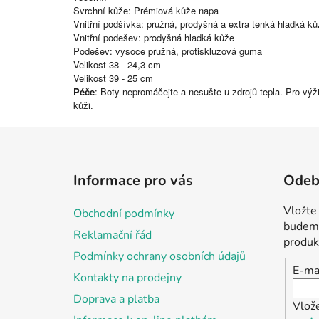
Svrchní kůže: Prémiová kůže napa
Vnitřní podšívka: pružná, prodyšná a extra tenká hladká k
Vnitřní podešev: prodyšná hladká kůže
Podešev: vysoce pružná, protiskluzová guma
Velikost 38 - 24,3 cm
Velikost 39 - 25 cm
Péče
: Boty nepromáčejte a nesušte u zdrojů tepla. Pro vý
kůži.
Z
á
Informace pro vás
Odebí
p
a
Vložte
Obchodní podmínky
t
budeme
Reklamační řád
í
produk
Podmínky ochrany osobních údajů
E-ma
Kontakty na prodejny
Doprava a platba
Vlož