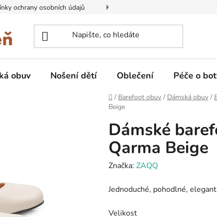
nky ochrany osobních údajů
Kontakty na prodejny
Doprava
ká obuv
Nošení dětí
Oblečení
Péče o bot
Domů
/
Barefoot obuv
/
Dámská obuv
/
Beige
Dámské baref
Qarma Beige
Značka:
ZAQQ
Jednoduché, pohodlné, elegant
Velikost