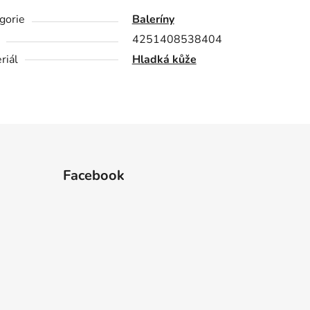
gorie
Baleríny
4251408538404
riál
Hladká kůže
Facebook