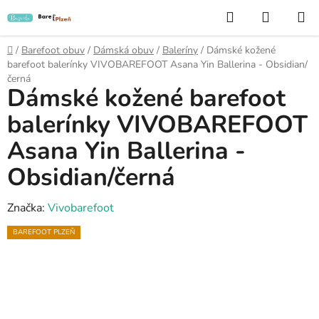
Přejít
Hledat
NÁKUP
na
KOŠÍK
obsah
Domů
/
Barefoot obuv
/
Dámská obuv
/
Baleríny
/
Dámské kožené
barefoot balerínky VIVOBAREFOOT Asana Yin Ballerina - Obsidian/
černá
Dámské kožené barefoot
balerínky VIVOBAREFOOT
Asana Yin Ballerina -
Obsidian/černá
Značka:
Vivobarefoot
BAREFOOT PLZEŇ