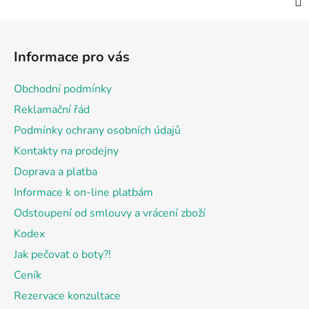
Z
á
Informace pro vás
p
a
Obchodní podmínky
t
Reklamační řád
í
Podmínky ochrany osobních údajů
Kontakty na prodejny
Doprava a platba
Informace k on-line platbám
Odstoupení od smlouvy a vrácení zboží
Kodex
Jak pečovat o boty?!
Ceník
Rezervace konzultace