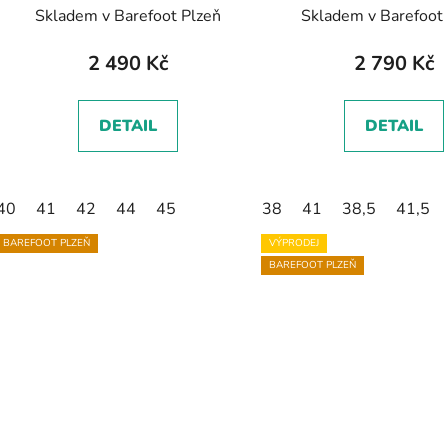
hnědá
šedá/pískově růž
Skladem v Barefoot Plzeň
Skladem v Barefoot
2 490 Kč
2 790 Kč
DETAIL
DETAIL
40
41
42
44
45
38
41
38,5
41,5
BAREFOOT PLZEŇ
VÝPRODEJ
BAREFOOT PLZEŇ