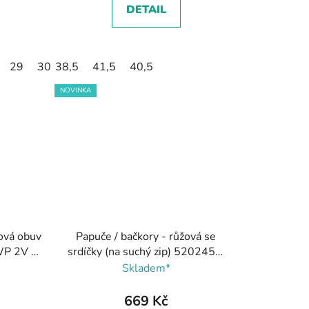
DETAIL
29
30
38,5
31
41,5
32
40,5
NOVINKA
ová obuv
Papuče / bačkory - růžová se
WP 2V -
srdíčky (na suchý zip) 5202455,
Fare bare
Skladem*
669 Kč