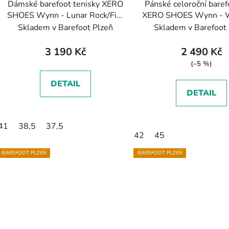
Dámské barefoot tenisky XERO
Pánské celoroční baref
SHOES Wynn - Lunar Rock/Fig,
XERO SHOES Wynn - W
světle šedá/vínová
Gray/Navy, světle šed
Skladem v Barefoot Plzeň
Skladem v Barefoot
modrá
3 190 Kč
2 490 Kč
(–5 %)
DETAIL
DETAIL
41
38,5
37,5
42
45
BAREFOOT PLZEŇ
BAREFOOT PLZEŇ