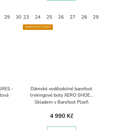
29
30
23
24
25
26
27
28
29
30
31
BAREFOOT PLZEŇ
GRES -
Dámské voděodolné barefoot
žová
trekingové boty XERO SHOES
Scrambler Trail Mid WP - černá/
Skladem v Barefoot Plzeň
šedá
4 990 Kč