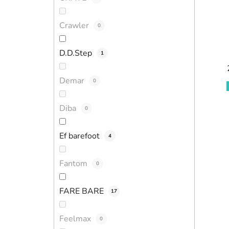
Crawler
0
D.D.Step
1
Demar
0
Diba
0
Ef barefoot
4
Fantom
0
FARE BARE
17
Feelmax
0