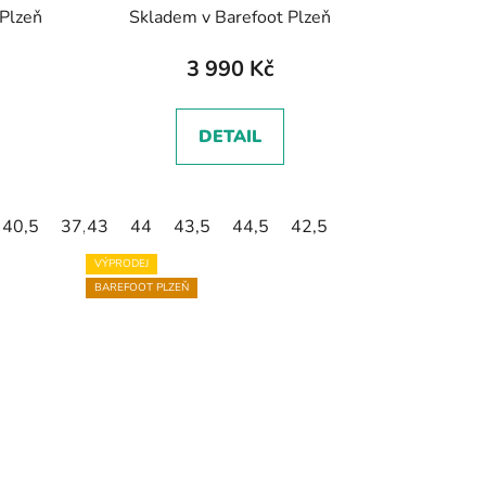
ová
Scrambler Trail Low WP -
 Plzeň
Skladem v Barefoot Plzeň
Driftwood/Asphalt, béžová/šedá
3 990 Kč
DETAIL
40,5
37,5
43
44
43,5
44,5
42,5
VÝPRODEJ
BAREFOOT PLZEŇ