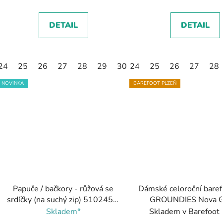
DETAIL
DETAIL
24
25
26
27
28
29
30
24
31
25
26
27
28
NOVINKA
BAREFOOT PLZEŇ
Papuče / bačkory - růžová se
Dámské celoroční baref
srdíčky (na suchý zip) 5102455,
GROUNDIES Nova 
Fare bare
Beige/Sage Gree
Skladem*
Skladem v Barefoot
béžová/zelená