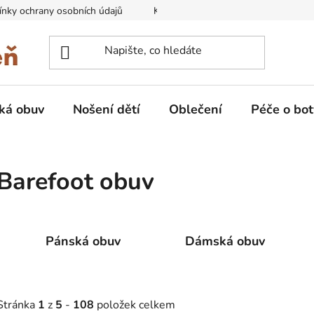
nky ochrany osobních údajů
Kontakty na prodejny
Doprava
ká obuv
Nošení dětí
Oblečení
Péče o bot
Barefoot obuv
Pánská obuv
Dámská obuv
Stránka
1
z
5
-
108
položek celkem