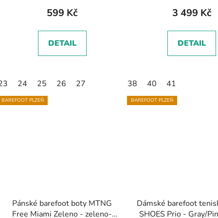
599 Kč
3 499 Kč
DETAIL
DETAIL
23
24
25
26
27
38
40
41
BAREFOOT PLZEŇ
BAREFOOT PLZEŇ
Pánské barefoot boty MTNG
Dámské barefoot teni
Free Miami Zeleno - zeleno-
SHOES Prio - Gray/Pin