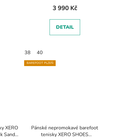
3 990 Kč
DETAIL
38
40
BAREFOOT PLZEŇ
sky XERO
Pánské nepromokavé barefoot
k Sand,
tenisky XERO SHOES