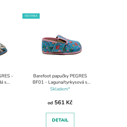
z
e
NOVINKA
n
í
p
r
o
d
u
k
GRES -
Barefoot papučky PEGRES
t
á s
BF01 - Laguna/tyrkysová s
ů
růžovou, Pegres
Skladem*
561 Kč
od
DETAIL