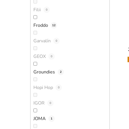
Filii
0
Froddo
12
Garvalín
0
GEOX
0
Groundies
2
Hopi Hop
0
IGOR
0
JOMA
1