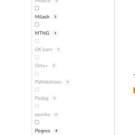
Medico
0
Milash
2
MTNG
1
OK bare
0
Orto+
0
Pathikshoes
0
Pedag
0
peerko
0
Pegres
8