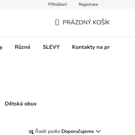
Přihlášení
Registrace
 a platba
Informace k on-line platbám
Odstoupení od smlou
PRÁZDNÝ KOŠÍK
NÁKUPNÍ
KOŠÍK
y
Různé
SLEVY
Kontakty na prodejny
Dětská obuv
Ř
Řadit podle:
Doporučujeme
a