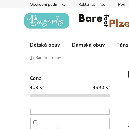
Přejít
Obchodní podmínky
Reklamační řád
Podmí
na
obsah
Dětská obuv
Dámská obuv
Páns
Domů
/
Barefoot obuv
P
o
Cena
s
408
Kč
4990
Kč
t
r
a
n
n
í