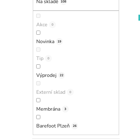
Na skladě
108
p
a
n
Akce
0
e
l
i
Novinka
19
Tip
0
Výprodej
22
Externí sklad
0
Membrána
3
Barefoot Plzeň
26