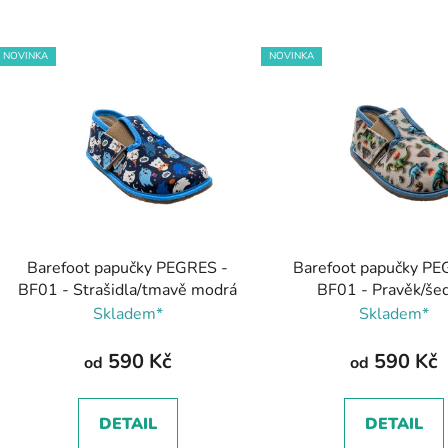
V
NOVINKA
NOVINKA
ý
p
s
p
r
o
d
Barefoot papučky PEGRES -
Barefoot papučky PE
u
BF01 - Strašidla/tmavě modrá
BF01 - Pravěk/šed
k
tyrkysovou
Skladem*
Skladem*
t
ů
590 Kč
590 Kč
od
od
DETAIL
DETAIL