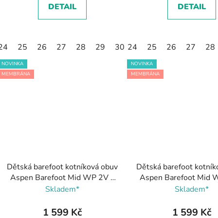
DETAIL
DETAIL
24
25
26
27
28
29
30
24
31
25
32
26
33
27
34
28
NOVINKA
NOVINKA
MEMBRÁNA
MEMBRÁNA
Dětská barefoot kotníková obuv
Dětská barefoot kotník
Aspen Barefoot Mid WP 2V -
Aspen Barefoot Mid 
Black, Viking
Plum, Viking
Skladem*
Skladem*
1 599 Kč
1 599 Kč