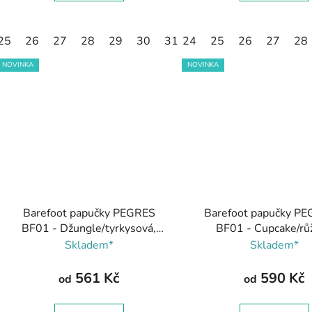
25
26
27
28
29
30
31
24
25
26
27
28
NOVINKA
NOVINKA
Barefoot papučky PEGRES
Barefoot papučky PE
BF01 - Džungle/tyrkysová,
BF01 - Cupcake/rů
Pegres
Skladem*
Skladem*
561 Kč
590 Kč
od
od