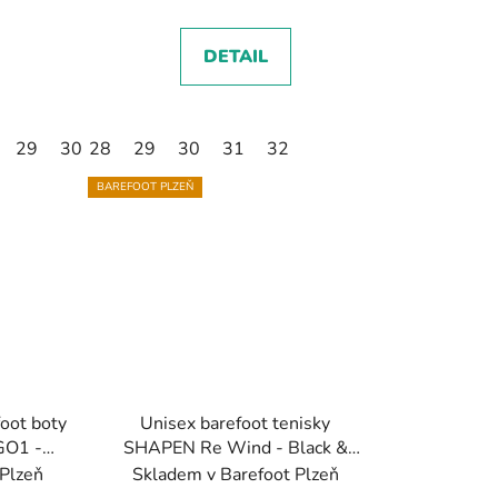
DETAIL
29
30
28
31
29
30
31
32
BAREFOOT PLZEŇ
oot boty
Unisex barefoot tenisky
GO1 -
SHAPEN Re Wind - Black &
n,
White/černobílá
 Plzeň
Skladem v Barefoot Plzeň