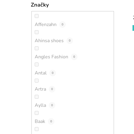
Značky
Affenzahn
0
Ahinsa shoes
0
Angles Fashion
0
Antal
0
Artra
0
Aylla
0
Baak
0