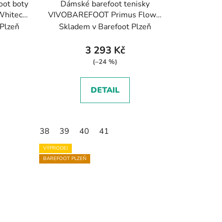
oot boty
Dámské barefoot tenisky
hitecap
VIVOBAREFOOT Primus Flow -
á/tmavě
Bright White/ Neon
 Plzeň
Skladem v Barefoot Plzeň
Orange/bílá/oranžová
3 293 Kč
(–24 %)
DETAIL
38
39
40
41
VÝPRODEJ
BAREFOOT PLZEŇ