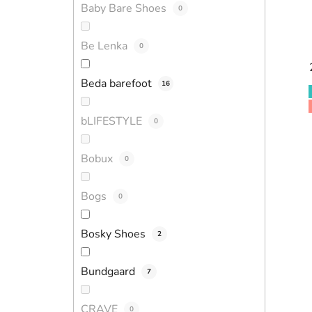
Baby Bare Shoes
0
Be Lenka
0
Beda barefoot
16
bLIFESTYLE
0
Bobux
0
Bogs
0
Bosky Shoes
2
Bundgaard
7
CRAVE
0