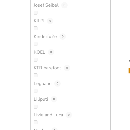
Josef Seibel
0
KILPI
0
Kinderfüße
0
KOEL
0
KTR barefoot
0
Leguano
0
Liliputi
0
Livie and Luca
0