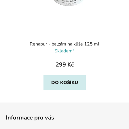
Renapur - balzám na kůže 125 ml
Skladem*
299 Kč
DO KOŠÍKU
Z
á
Informace pro vás
p
a