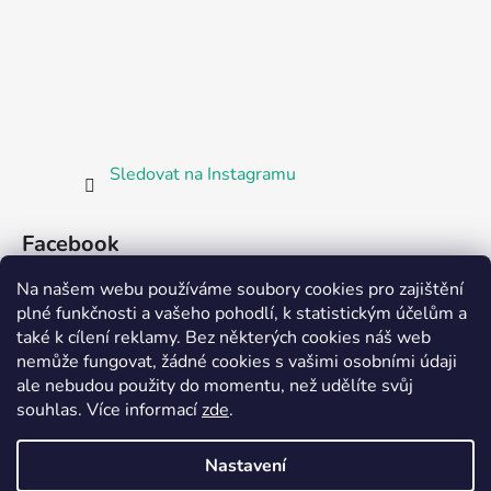
Sledovat na Instagramu
Facebook
Na našem webu používáme soubory cookies pro zajištění
plné funkčnosti a vašeho pohodlí, k statistickým účelům a
také k cílení reklamy. Bez některých cookies náš web
nemůže fungovat, žádné cookies s vašimi osobními údaji
ale nebudou použity do momentu, než udělíte svůj
Partnerská prodejna Barefoot Plzeň
souhlas
.
Více informací
zde
.
Nastavení