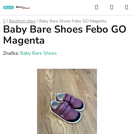
Přejít
Hledat
NÁKUP
na
KOŠÍK
obsah
Domů
/
Barefoot obuv
/
Baby Bare Shoes Febo GO Magenta
Baby Bare Shoes Febo GO
Magenta
Značka:
Baby Bare Shoes