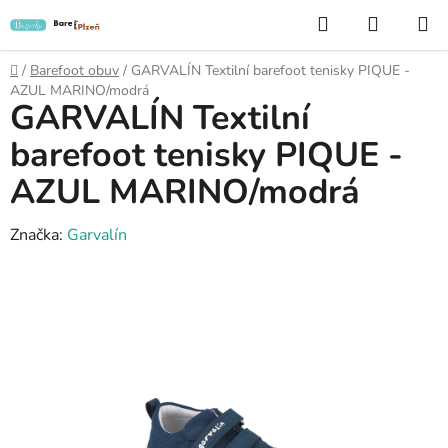
Přejít
Hledat
NÁKUP
na
KOŠÍK
obsah
Domů
/
Barefoot obuv
/
GARVALÍN Textilní barefoot tenisky PIQUE -
AZUL MARINO/modrá
GARVALÍN Textilní
barefoot tenisky PIQUE -
AZUL MARINO/modrá
Značka:
Garvalín