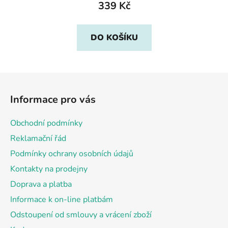
339 Kč
DO KOŠÍKU
Z
á
Informace pro vás
p
a
Obchodní podmínky
t
Reklamační řád
í
Podmínky ochrany osobních údajů
Kontakty na prodejny
Doprava a platba
Informace k on-line platbám
Odstoupení od smlouvy a vrácení zboží