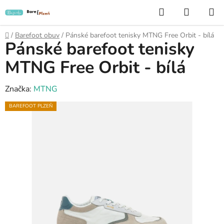
Přejít
Hledat
NÁKUP
na
KOŠÍK
obsah
Domů
/
Barefoot obuv
/
Pánské barefoot tenisky MTNG Free Orbit - bílá
Pánské barefoot tenisky
MTNG Free Orbit - bílá
Značka:
MTNG
BAREFOOT PLZEŇ