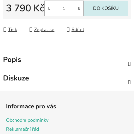
3 790 Kč
DO KOŠÍKU
Měrná cena:
Tisk
Zeptat se
Sdílet
Popis
Diskuze
Z
á
Informace pro vás
p
a
Obchodní podmínky
t
Reklamační řád
í