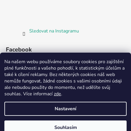
Sledovat na Instagramu
Facebook
Na našem webu používáme soubory cookies pro zajištění
plné funkčnosti a vašeho pohodlí, k statistickým účelům a
také k cílení reklamy. Bez některých cookies náš web
nemůže fungovat, žádné cookies s vašimi osobními údaji
ale nebudou použity do momentu, než udělíte svůj
Partnerská prodejna Barefoot Plzeň
souhlas
.
Více informací
zde
.
Nastavení
Vytvořil Shoptet
Souhlasím
Copyright 2026
Bosorka Plzeň
. Všechna práva