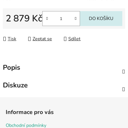
2 879 Kč
DO KOŠÍKU
Měrná cena:
Tisk
Zeptat se
Sdílet
Popis
Diskuze
Z
á
Informace pro vás
p
a
Obchodní podmínky