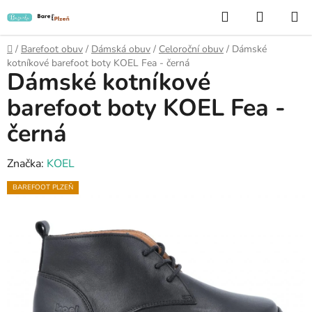
Přejít
Hledat
NÁKUP
na
KOŠÍK
obsah
Domů
/
Barefoot obuv
/
Dámská obuv
/
Celoroční obuv
/
Dámské
kotníkové barefoot boty KOEL Fea - černá
Dámské kotníkové
barefoot boty KOEL Fea -
černá
Značka:
KOEL
BAREFOOT PLZEŇ