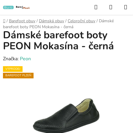
Přejít
Hledat
NÁKUP
na
KOŠÍK
obsah
Domů
/
Barefoot obuv
/
Dámská obuv
/
Celoroční obuv
/
Dámské
barefoot boty PEON Mokasína - černá
Dámské barefoot boty
PEON Mokasína - černá
Značka:
Peon
VÝPRODEJ
BAREFOOT PLZEŇ