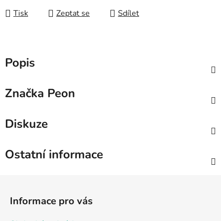
Tisk
Zeptat se
Sdílet
Popis
Značka
Peon
Diskuze
Ostatní informace
Z
á
Informace pro vás
p
a