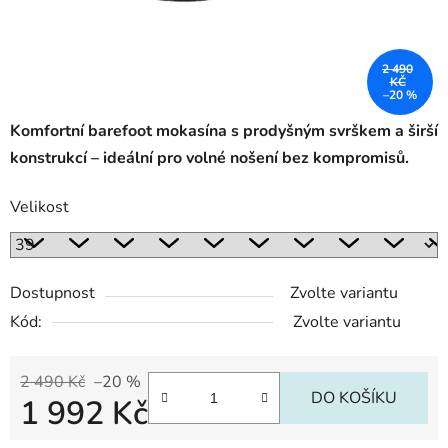
2 490
KČ
–20 %
Komfortní barefoot mokasína s prodyšným svrškem a širší
konstrukcí – ideální pro volné nošení bez kompromisů.
Velikost
Dostupnost
Zvolte variantu
Kód:
Zvolte variantu
2 490 Kč
–20 %
DO KOŠÍKU
1 992 Kč
Měrná cena: