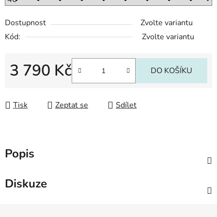
Dostupnost
Zvolte variantu
Kód:
Zvolte variantu
3 790 Kč
DO KOŠÍKU
Měrná cena:
Tisk
Zeptat se
Sdílet
Popis
Diskuze
Z