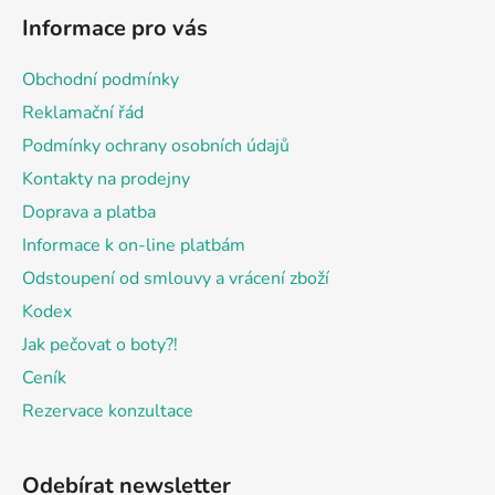
á
Informace pro vás
p
a
Obchodní podmínky
t
Reklamační řád
í
Podmínky ochrany osobních údajů
Kontakty na prodejny
Doprava a platba
Informace k on-line platbám
Odstoupení od smlouvy a vrácení zboží
Kodex
Jak pečovat o boty?!
Ceník
Rezervace konzultace
Odebírat newsletter