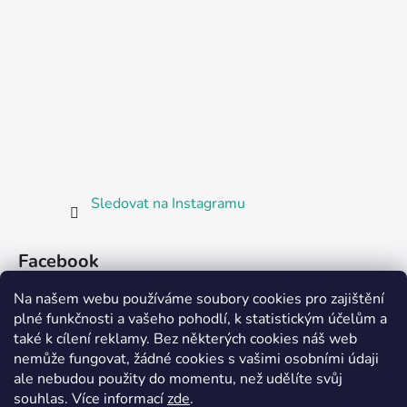
Sledovat na Instagramu
Facebook
Na našem webu používáme soubory cookies pro zajištění
plné funkčnosti a vašeho pohodlí, k statistickým účelům a
také k cílení reklamy. Bez některých cookies náš web
nemůže fungovat, žádné cookies s vašimi osobními údaji
ale nebudou použity do momentu, než udělíte svůj
Partnerská prodejna Barefoot Plzeň
souhlas
.
Více informací
zde
.