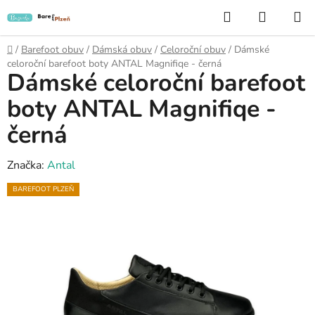
Přejít
Hledat
NÁKUP
na
KOŠÍK
obsah
Domů
/
Barefoot obuv
/
Dámská obuv
/
Celoroční obuv
/
Dámské
celoroční barefoot boty ANTAL Magnifiqe - černá
Dámské celoroční barefoot
boty ANTAL Magnifiqe -
černá
Značka:
Antal
BAREFOOT PLZEŇ