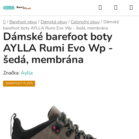
Přejít
Hledat
NÁKUP
na
KOŠÍK
obsah
Domů
/
Barefoot obuv
/
Dámská obuv
/
Celoroční obuv
/
Dámské
barefoot boty AYLLA Rumi Evo Wp - šedá, membrána
Dámské barefoot boty
AYLLA Rumi Evo Wp -
šedá, membrána
Značka:
Aylla
BAREFOOT PLZEŇ