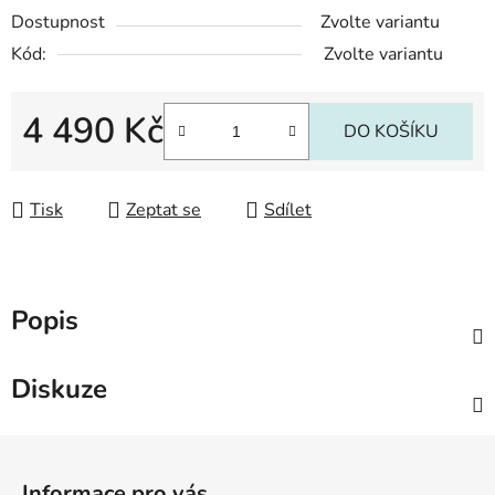
Dostupnost
Zvolte variantu
Kód:
Zvolte variantu
4 490 Kč
DO KOŠÍKU
Měrná cena:
Tisk
Zeptat se
Sdílet
Popis
Diskuze
Z
á
Informace pro vás