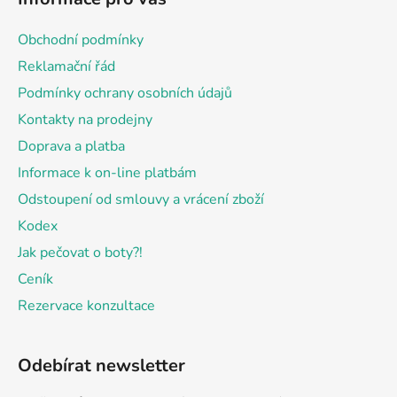
p
a
Obchodní podmínky
t
Reklamační řád
í
Podmínky ochrany osobních údajů
Kontakty na prodejny
Doprava a platba
Informace k on-line platbám
Odstoupení od smlouvy a vrácení zboží
Kodex
Jak pečovat o boty?!
Ceník
Rezervace konzultace
Odebírat newsletter