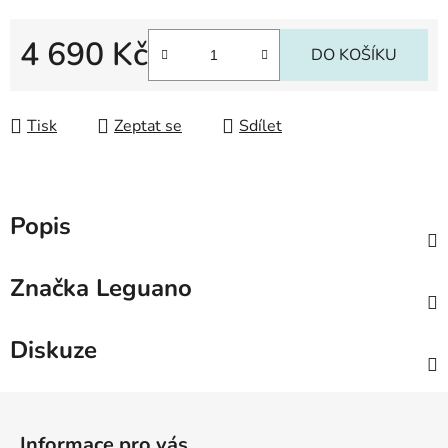
4 690 Kč
DO KOŠÍKU
Měrná cena:
Tisk
Zeptat se
Sdílet
Popis
Značka
Leguano
Diskuze
Z
á
Informace pro vás