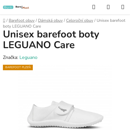
Přejít
Hledat
NÁKUP
na
KOŠÍK
obsah
Domů
/
Barefoot obuv
/
Dámská obuv
/
Celoroční obuv
/
Unisex barefoot
boty LEGUANO Care
Unisex barefoot boty
LEGUANO Care
Značka:
Leguano
BAREFOOT PLZEŇ