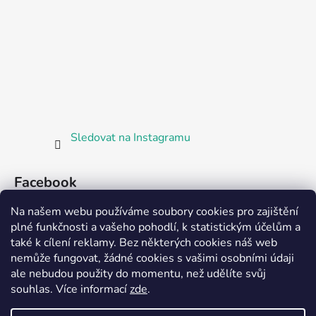
Sledovat na Instagramu
Facebook
Na našem webu používáme soubory cookies pro zajištění
plné funkčnosti a vašeho pohodlí, k statistickým účelům a
také k cílení reklamy. Bez některých cookies náš web
nemůže fungovat, žádné cookies s vašimi osobními údaji
ale nebudou použity do momentu, než udělíte svůj
Partnerská prodejna Barefoot Plzeň
souhlas
.
Více informací
zde
.