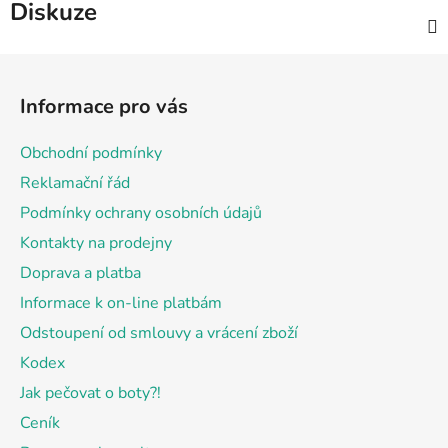
Diskuze
Z
á
Informace pro vás
p
a
Obchodní podmínky
t
Reklamační řád
í
Podmínky ochrany osobních údajů
Kontakty na prodejny
Doprava a platba
Informace k on-line platbám
Odstoupení od smlouvy a vrácení zboží
Kodex
Jak pečovat o boty?!
Ceník