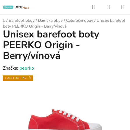
Přejít
Hledat
NÁKUP
na
KOŠÍK
obsah
Domů
/
Barefoot obuv
/
Dámská obuv
/
Celoroční obuv
/
Unisex barefoot
boty PEERKO Origin - Berry/vínová
Unisex barefoot boty
PEERKO Origin -
Berry/vínová
Značka:
peerko
BAREFOOT PLZEŇ