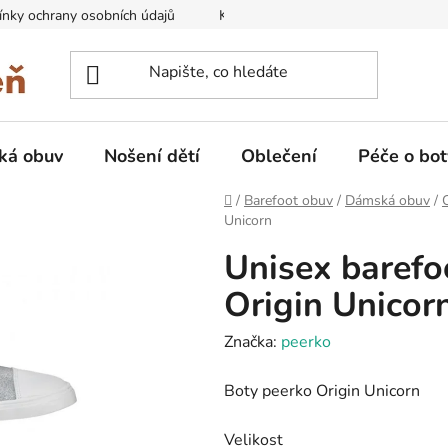
nky ochrany osobních údajů
Kontakty na prodejny
Doprava
ká obuv
Nošení dětí
Oblečení
Péče o bot
Domů
/
Barefoot obuv
/
Dámská obuv
/
Unicorn
Unisex baref
Origin Unicor
Značka:
peerko
Boty peerko Origin Unicorn
Velikost