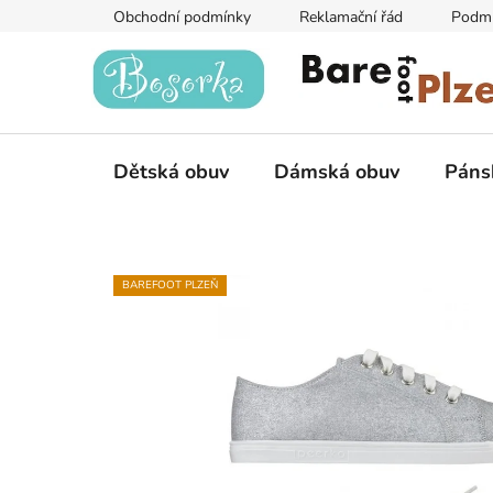
Přejít
Obchodní podmínky
Reklamační řád
Podmí
na
obsah
Dětská obuv
Dámská obuv
Páns
BAREFOOT PLZEŇ