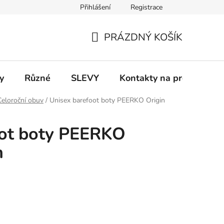
Přihlášení
Registrace
 a platba
Informace k on-line platbám
Odstoupení od smlou
PRÁZDNÝ KOŠÍK
NÁKUPNÍ
KOŠÍK
y
Různé
SLEVY
Kontakty na prodejny
Celoroční obuv
/
Unisex barefoot boty PEERKO Origin
oot boty PEERKO
n