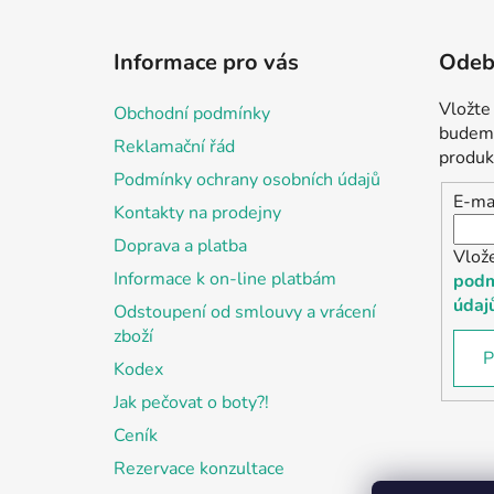
Z
á
Informace pro vás
Odebí
p
a
Vložte
Obchodní podmínky
t
budeme
Reklamační řád
í
produk
Podmínky ochrany osobních údajů
E-ma
Kontakty na prodejny
Doprava a platba
Vlož
Informace k on-line platbám
podm
údaj
Odstoupení od smlouvy a vrácení
zboží
P
Kodex
Jak pečovat o boty?!
Ceník
Rezervace konzultace