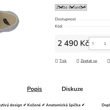
Dostupnost
Kód:
2 490 Kč
Měrná cena:
Tisk
Zeptat se
Popis
Diskuze
řpytivý design ✔ Kožené ✔ Anatomická špička ✔
Dopl