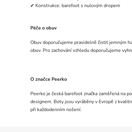
✔ Konstrukce: barefoot s nulovým dropem
Péče o obuv
Obuv doporučujeme pravidelně čistit jemným h
obuv. Pro zachování vzhledu doporučujeme vyh
O značce Peerko
Peerko je česká barefoot značka zaměřená na p
designem. Boty jsou vyráběny v Evropě z kvalitn
při každodenním nošení.