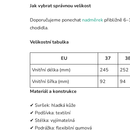
Jak vybrat správnou velikost
Doporučujeme ponechat
nadměrek
přibližně 6–
chodidla.
Velikostní tabulka
EU
37
3
Vnitřní délka (mm)
245
252
Vnitřní šířka (mm)
92
94
Materiál a konstrukce
✔ Svršek: hladká kůže
✔ Podšívka: textilní
✔ Stélka: vyjímatelná
✔ Podrážka: flexibilní gumová