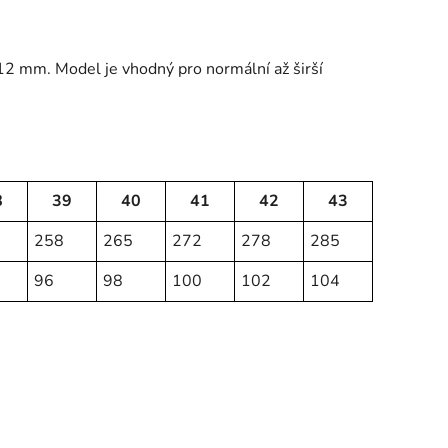
12 mm. Model je vhodný pro normální až širší
8
39
40
41
42
43
258
265
272
278
285
96
98
100
102
104