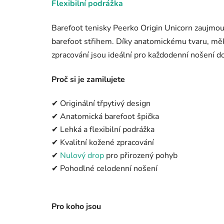
Flexibilní podrážka
Barefoot tenisky Peerko Origin Unicorn zaujm
barefoot střihem. Díky anatomickému tvaru, měk
zpracování jsou ideální pro každodenní nošení do
Proč si je zamilujete
✔ Originální třpytivý design
✔ Anatomická barefoot špička
✔ Lehká a flexibilní podrážka
✔ Kvalitní kožené zpracování
✔
Nulový drop
pro přirozený pohyb
✔ Pohodlné celodenní nošení
Pro koho jsou