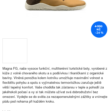
4 990
KČ
–24 %
Magna FG, naše vysoce funkční, multiterénní turistické boty, vyrobené z
kůže z volně chovaného skotu a s podšívkou i tkaničkami z organické
bavlny. Vlněná ponožka kolem kotníku umožňuje maximální volnost a
flexibilitu pohybu a spolu s vyjímatelnou termovložkou zaručuje ještě
větší tepelný komfort. Vaše chodidla tak zůstanou v teple a pohodlí za
jakéhokoli počasí a vy si tak můžete užívat svá dobrodružství bez
omezení. Vydejte se do světa za nezapomenutelnými zážitky a vnímejte
půdu pod nohama při každém kroku.