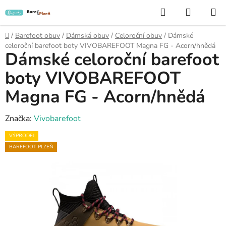
Přejít
Hledat
NÁKUP
na
KOŠÍK
obsah
Domů
/
Barefoot obuv
/
Dámská obuv
/
Celoroční obuv
/
Dámské
celoroční barefoot boty VIVOBAREFOOT Magna FG - Acorn/hnědá
Dámské celoroční barefoot
boty VIVOBAREFOOT
Magna FG - Acorn/hnědá
Značka:
Vivobarefoot
VÝPRODEJ
BAREFOOT PLZEŇ