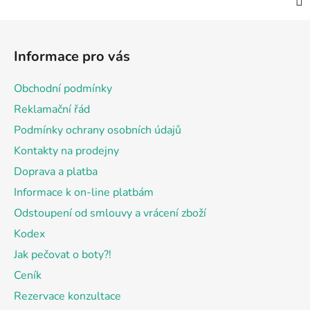
Z
á
Informace pro vás
p
a
Obchodní podmínky
t
Reklamační řád
í
Podmínky ochrany osobních údajů
Kontakty na prodejny
Doprava a platba
Informace k on-line platbám
Odstoupení od smlouvy a vrácení zboží
Kodex
Jak pečovat o boty?!
Ceník
Rezervace konzultace