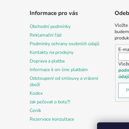
Z
á
Informace pro vás
Odebí
p
a
Vložte
Obchodní podmínky
t
budeme
Reklamační řád
í
produk
Podmínky ochrany osobních údajů
E-ma
Kontakty na prodejny
Doprava a platba
Vlož
Informace k on-line platbám
podm
údaj
Odstoupení od smlouvy a vrácení
zboží
P
Kodex
Jak pečovat o boty?!
Ceník
Rezervace konzultace