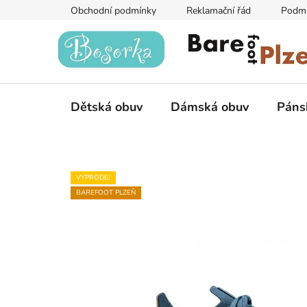
Přejít
Obchodní podmínky
Reklamační řád
Podmí
na
obsah
Dětská obuv
Dámská obuv
Páns
VÝPRODEJ
BAREFOOT PLZEŇ