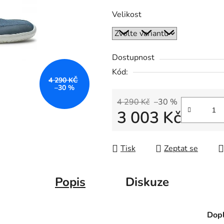
Velikost
Dostupnost
Kód:
4 290 KČ
–30 %
4 290 Kč
–30 %
3 003 Kč
Měrná cena:
Tisk
Zeptat se
Popis
Diskuze
Dopl