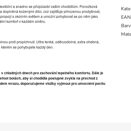
flexibilní a snadno se přizpůsobí vašim chodidlům. Ponožková
Kate
 doplněná koženými dílci, což zajišťuje přirozenou prodyšnost,
 propojí s okolním světem a umožní pohybovat se po něm jako
EAN
ální komfort v každém směru.
Barv
Mate
u proti propíchnutí. Ultra tenká, oděruodolná, extra ohebná,
o kterém se pohybujete každý den.
 v chladných dnech pro zachování tepelného komfortu. Dále je
foot botách, aby si chodidla postupně zvykla na přechod z
 bodem mrazu, doporučujeme vložky vyjmout pro umocnění pocitu