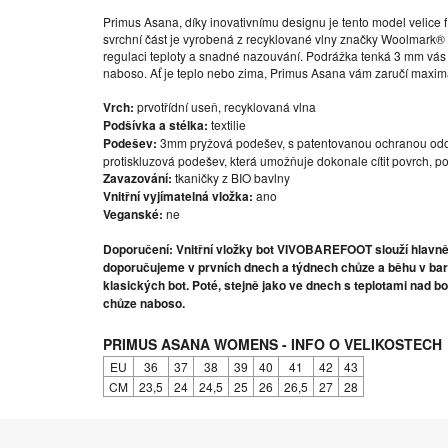
Primus Asana, díky inovativnímu designu je tento model velice 
svrchní část je vyrobená z recyklované vlny značky Woolmark® a
regulaci teploty a snadné nazouvání. Podrážka tenká 3 mm vás
naboso. Ať je teplo nebo zima, Primus Asana vám zaručí maxim
Vrch:
prvotřídní useň, recyklovaná vlna
Podšívka a stélka:
textilie
Podešev:
3mm pryžová podešev, s patentovanou ochranou odolno
protiskluzová podešev, která umožňuje dokonale cítit povrch, p
Zavazování:
tkaničky z BIO bavlny
Vnitřní vyjímatelná vložka:
ano
Veganské:
ne
Doporučení: Vnitřní vložky bot VIVOBAREFOOT slouží hlavně
doporučujeme v prvních dnech a týdnech chůze a běhu v bare
klasických bot. Poté, stejně jako ve dnech s teplotami nad
chůze naboso.
PRIMUS ASANA WOMENS - INFO O VELIKOSTECH
EU
36
37
38
39
40
41
42
43
CM
23,5
24
24,5
25
26
26,5
27
28