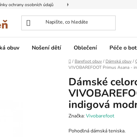
nky ochrany osobních údajů
Kontakty na prodejny
Doprava
ká obuv
Nošení dětí
Oblečení
Péče o bot
Domů
/
Barefoot obuv
/
Dámská obuv
/
VIVOBAREFOOT Primus Asana - in
Dámské celoro
VIVOBAREFOO
indigová mod
Značka:
Vivobarefoot
Pohodlná dámská teniska.