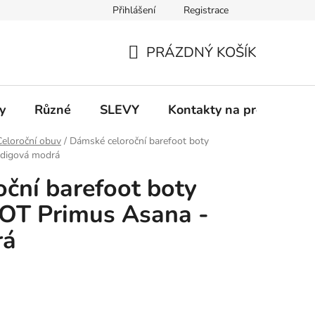
Přihlášení
Registrace
 a platba
Informace k on-line platbám
Odstoupení od smlou
PRÁZDNÝ KOŠÍK
NÁKUPNÍ
KOŠÍK
y
Různé
SLEVY
Kontakty na prodejny
Celoroční obuv
/
Dámské celoroční barefoot boty
digová modrá
ční barefoot boty
T Primus Asana -
rá