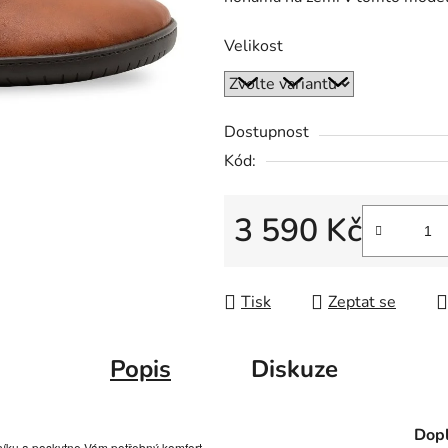
Velikost
Dostupnost
Kód:
3 590 Kč
Měrná cena:
Tisk
Zeptat se
Popis
Diskuze
Dopl
otníku a poskytne Vám potřebný komfort.