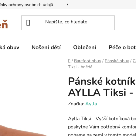
nky ochrany osobních údajů
Kontakty na prodejny
Doprava
ká obuv
Nošení dětí
Oblečení
Péče o bot
Domů
/
Barefoot obuv
/
Pánská obuv
/
C
Tiksi - hnědá
Pánské kotník
AYLLA Tiksi -
Značka:
Aylla
Aylla Tiksi - Vyšší kotníková b
poskytne Vám potřebný komfort
nohama na zemi v tomto model