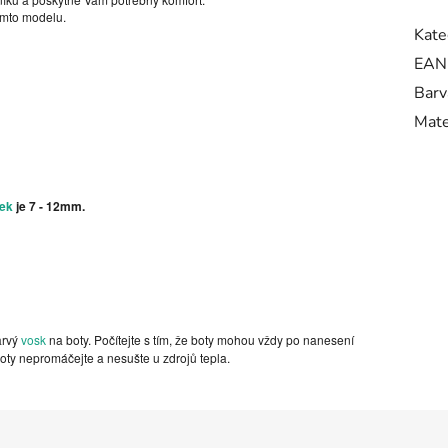
omto modelu.
Kate
EAN
Barv
Mate
ek
je 7 - 12mm.
arvý
vosk
na boty. Počítejte s tím, že boty mohou vždy po nanesení
oty nepromáčejte a nesušte u zdrojů tepla.