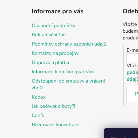
á
Informace pro vás
Odebí
p
a
Vložte
Obchodní podmínky
t
budeme
Reklamační řád
í
produk
Podmínky ochrany osobních údajů
E-ma
Kontakty na prodejny
Doprava a platba
Vlož
Informace k on-line platbám
podm
údaj
Odstoupení od smlouvy a vrácení
zboží
P
Kodex
Jak pečovat o boty?!
Ceník
Rezervace konzultace