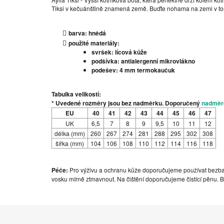
Tiksi v kečuánštině znamená země. Buďte nohama na zemi v t
barva: hnědá
použité materiály:
svršek: lícová kůže
podšívka: antialergenní mikrovlákno
podešev: 4 mm termokaučuk
Tabulka velikostí:
* Uvedené rozměry jsou bez nadměrku. Doporučený
nadměr
EU
40
41
42
43
44
45
46
47
UK
6,5
7
8
9
9,5
10
11
12
délka (mm)
260
267
274
281
288
295
302
308
šířka (mm)
104
106
108
110
112
114
116
118
Péče:
Pro výživu a ochranu kůže doporučujeme používat bezb
vosku mírně ztmavnout. Na čištění doporučujeme čistící pěnu. B
Z