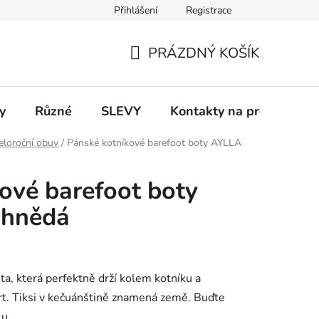
Přihlášení
Registrace
 a platba
Informace k on-line platbám
Odstoupení od smlou
PRÁZDNÝ KOŠÍK
NÁKUPNÍ
KOŠÍK
y
Různé
SLEVY
Kontakty na prodejny
eloroční obuv
/
Pánské kotníkové barefoot boty AYLLA
ové barefoot boty
 hnědá
ota, která perfektně drží kolem kotníku a
. Tiksi v kečuánštině znamená země. Buďte
u.