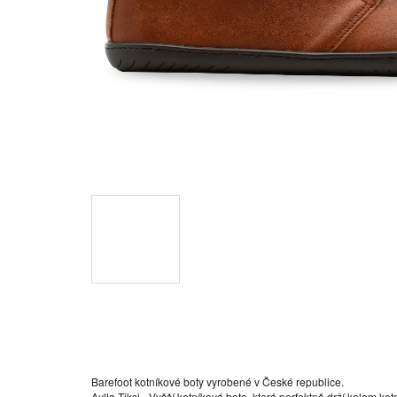
Barefoot kotníkové boty vyrobené v České republice.
Aylla Tiksi - Vyšší kotníková bota, která perfektně drží kolem k