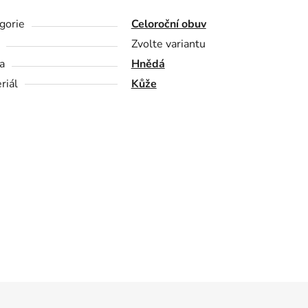
gorie
Celoroční obuv
Zvolte variantu
a
Hnědá
riál
Kůže