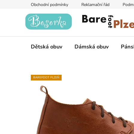
Přejít
Obchodní podmínky
Reklamační řád
Podmí
na
obsah
Dětská obuv
Dámská obuv
Páns
BAREFOOT PLZEŇ