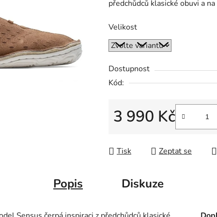
předchůdců klasické obuvi a na 
Velikost
Dostupnost
Kód:
3 990 Kč
Měrná cena:
Tisk
Zeptat se
Popis
Diskuze
el Sensus čerpá inspiraci z předchůdců klasické
Dopl