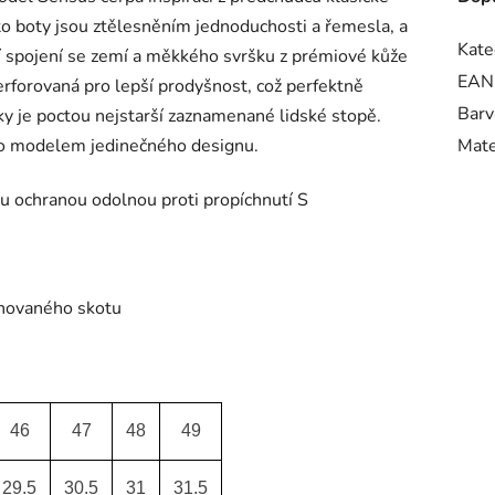
yto boty jsou ztělesněním jednoduchosti a řemesla, a
Kate
ší spojení se zemí a měkkého svršku z prémiové kůže
EAN
erforovaná pro lepší prodyšnost, což perfektně
Barv
ky je poctou nejstarší zaznamenané lidské stopě.
mto modelem jedinečného designu.
Mate
ochranou odolnou proti propíchnutí S
hovaného skotu
46
47
48
49
29.5
30.5
31
31.5