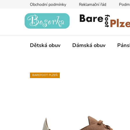
Přejít
Obchodní podmínky
Reklamační řád
Podmí
na
obsah
Dětská obuv
Dámská obuv
Páns
BAREFOOT PLZEŇ