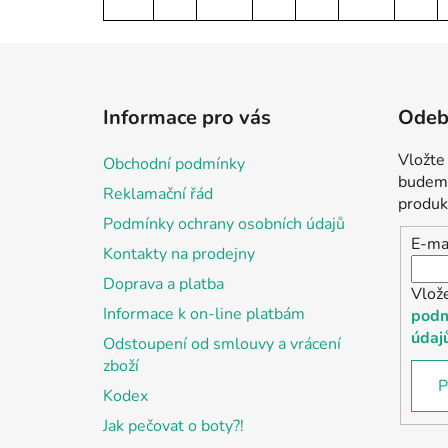
Z
á
Informace pro vás
Odebí
p
a
Vložte
Obchodní podmínky
t
budeme
Reklamační řád
í
produk
Podmínky ochrany osobních údajů
E-ma
Kontakty na prodejny
Doprava a platba
Vlož
Informace k on-line platbám
podm
údaj
Odstoupení od smlouvy a vrácení
zboží
P
Kodex
Jak pečovat o boty?!