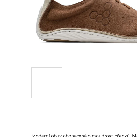
Moderní obuv obohacená o moudrost předků. Mod