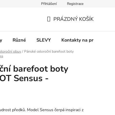
Přihlášení
Registrace
 a platba
Informace k on-line platbám
Odstoupení od smlou
PRÁZDNÝ KOŠÍK
NÁKUPNÍ
KOŠÍK
y
Různé
SLEVY
Kontakty na prodejny
eloroční obuv
/
Pánské celoroční barefoot boty
dá
ční barefoot boty
T Sensus -
rost předků. Model Sensus čerpá inspiraci z