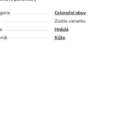
gorie
Celoroční obuv
Zvolte variantu
a
Hnědá
riál
Kůže