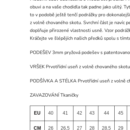
obuvi a na vaše chodidla tak padne jako ulitý. T
to v podobě ještě tenčí podrážky pro dokonalej
z volně chovaného skotu. Svrchní část je navíc p
doplňuje přirozené vlastnosti usně. Vzor podráž
Kráčejte ve šlépějích našich předků spolu s tí
PODEŠEV 3mm pryžová podešev s patentovanou 
VRŠEK Prvotřídní useň z volně chovaného skotu
PODŠÍVKA A STÉLKA Prvotřídní useň z volně c
ZAVAZOVÁNÍ Tkaničky
EU
40
41
42
43
44
45
CM
26
26.5
27
28
28.5
29