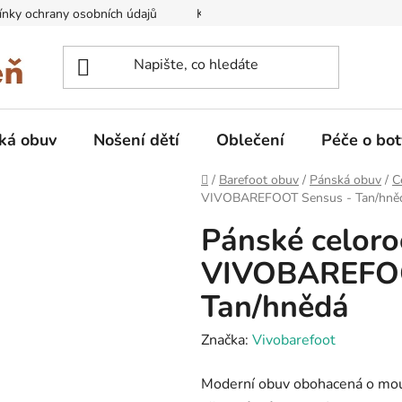
nky ochrany osobních údajů
Kontakty na prodejny
Doprava
ká obuv
Nošení dětí
Oblečení
Péče o bot
Domů
/
Barefoot obuv
/
Pánská obuv
/
C
VIVOBAREFOOT Sensus - Tan/hně
Pánské celoro
VIVOBAREFOO
Tan/hnědá
Značka:
Vivobarefoot
Moderní obuv obohacená o moud