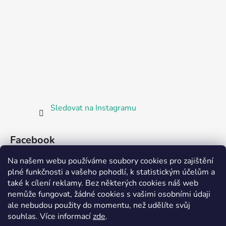
Sledovat na Instagramu
Facebook
Na našem webu používáme soubory cookies pro zajištění
plné funkčnosti a vašeho pohodlí, k statistickým účelům a
také k cílení reklamy. Bez některých cookies náš web
nemůže fungovat, žádné cookies s vašimi osobními údaji
ale nebudou použity do momentu, než udělíte svůj
Partnerská prodejna Barefoot Plzeň
souhlas
.
Více informací
zde
.