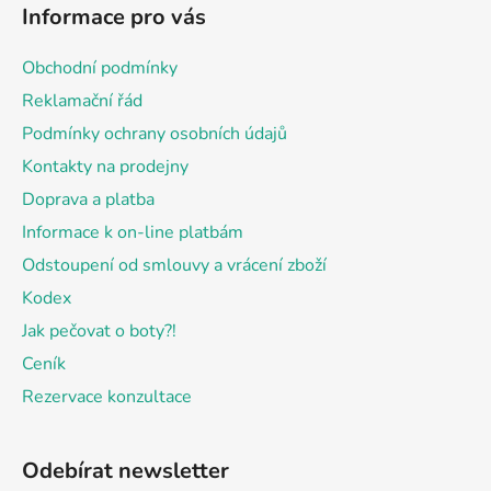
á
Informace pro vás
p
a
Obchodní podmínky
t
Reklamační řád
í
Podmínky ochrany osobních údajů
Kontakty na prodejny
Doprava a platba
Informace k on-line platbám
Odstoupení od smlouvy a vrácení zboží
Kodex
Jak pečovat o boty?!
Ceník
Rezervace konzultace
Odebírat newsletter