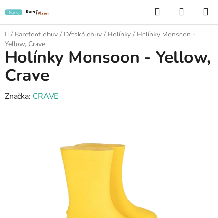
Přejít
Hledat
NÁKUP
na
KOŠÍK
obsah
Domů
/
Barefoot obuv
/
Dětská obuv
/
Holínky
/
Holínky Monsoon -
Yellow, Crave
Holínky Monsoon - Yellow,
Crave
Značka:
CRAVE