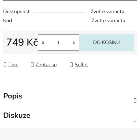
Dostupnost
Zvolte variantu
Kód:
Zvolte variantu
749 Kč
DO KOŠÍKU
Měrná cena:
Tisk
Zeptat se
Sdílet
Popis
Diskuze
Z