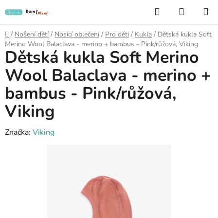
Přejít
Hledat
NÁKUP
na
KOŠÍK
obsah
Domů
/
Nošení dětí
/
Nosící oblečení
/
Pro děti
/
Kukla
/
Dětská kukla Soft
Merino Wool Balaclava - merino + bambus - Pink/růžová, Viking
Dětská kukla Soft Merino
Wool Balaclava - merino +
bambus - Pink/růžová,
Viking
Značka:
Viking