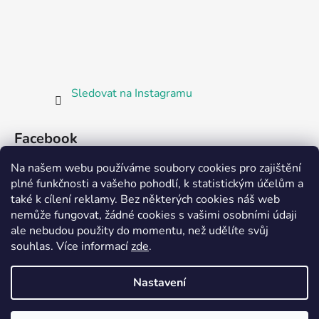
Sledovat na Instagramu
Facebook
Na našem webu používáme soubory cookies pro zajištění
plné funkčnosti a vašeho pohodlí, k statistickým účelům a
také k cílení reklamy. Bez některých cookies náš web
nemůže fungovat, žádné cookies s vašimi osobními údaji
ale nebudou použity do momentu, než udělíte svůj
Partnerská prodejna Barefoot Plzeň
souhlas
.
Více informací
zde
.
Nastavení
Vytvořil Shoptet