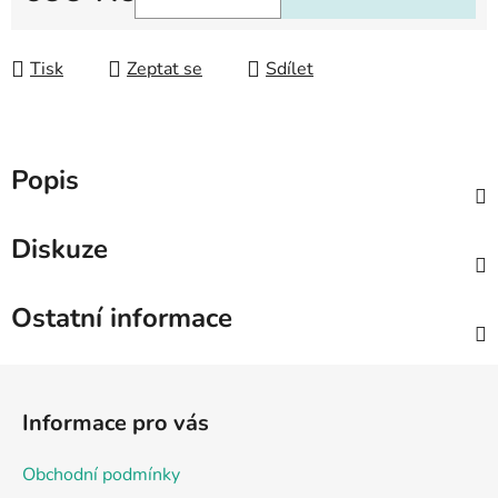
Měrná cena:
Tisk
Zeptat se
Sdílet
Popis
Diskuze
Ostatní informace
Z
á
Informace pro vás
p
a
Obchodní podmínky
t