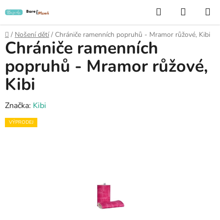
Přejít
Hledat
NÁKUP
na
KOŠÍK
obsah
Domů
/
Nošení dětí
/
Chrániče ramenních popruhů - Mramor růžové, Kibi
Chrániče ramenních
popruhů - Mramor růžové,
Kibi
Značka:
Kibi
VÝPRODEJ