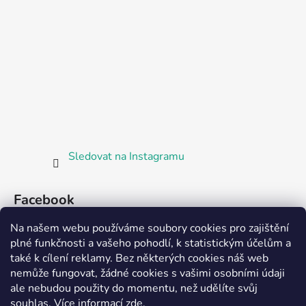
Sledovat na Instagramu
Facebook
Na našem webu používáme soubory cookies pro zajištění
plné funkčnosti a vašeho pohodlí, k statistickým účelům a
také k cílení reklamy. Bez některých cookies náš web
nemůže fungovat, žádné cookies s vašimi osobními údaji
ale nebudou použity do momentu, než udělíte svůj
Partnerská prodejna Barefoot Plzeň
souhlas
.
Více informací
zde
.