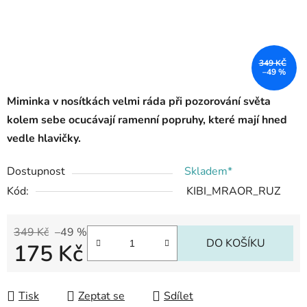
349 KČ
–49 %
Miminka v nosítkách velmi ráda při pozorování světa
kolem sebe ocucávají ramenní popruhy, které mají hned
vedle hlavičky.
Dostupnost
Skladem*
Kód:
KIBI_MRAOR_RUZ
349 Kč
–49 %
DO KOŠÍKU
175 Kč
Měrná cena:
Tisk
Zeptat se
Sdílet