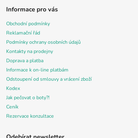
á
Informace pro vás
p
a
Obchodní podmínky
t
Reklamační řád
í
Podmínky ochrany osobních údajů
Kontakty na prodejny
Doprava a platba
Informace k on-line platbám
Odstoupení od smlouvy a vrácení zboží
Kodex
Jak pečovat o boty?!
Ceník
Rezervace konzultace
Odebírat newsletter