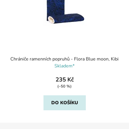
Chrániče ramenních popruhů - Flora Blue moon, Kibi
Skladem*
235 Kč
(–50 %)
DO KOŠÍKU
Z