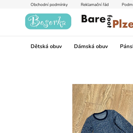
Přejít
Obchodní podmínky
Reklamační řád
Podmí
na
obsah
Dětská obuv
Dámská obuv
Páns