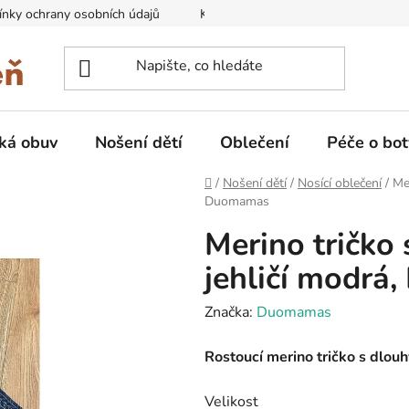
nky ochrany osobních údajů
Kontakty na prodejny
Doprava
ká obuv
Nošení dětí
Oblečení
Péče o bot
Domů
/
Nošení dětí
/
Nosící oblečení
/
Me
Duomamas
Merino tričko
jehličí modr
Značka:
Duomamas
Rostoucí merino tričko s dl
Velikost