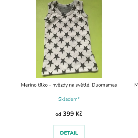
s
Merino tílko - hvězdy na světlé, Duomamas
M
Skladem*
399 Kč
od
DETAIL