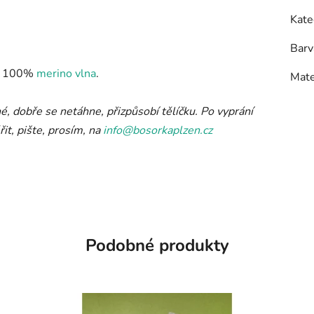
Kate
Barv
l: 100%
merino vlna
.
Mate
é, dobře se netáhne, přizpůsobí tělíčku. Po vyprání
it, pište, prosím, na
info@bosorkaplzen.cz
Podobné produkty