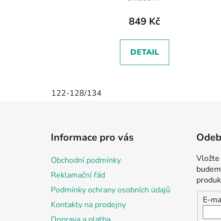
849 Kč
DETAIL
122-128/134
Z
á
Informace pro vás
Odebí
p
a
Vložte
Obchodní podmínky
t
budeme
Reklamační řád
í
produk
Podmínky ochrany osobních údajů
E-ma
Kontakty na prodejny
Doprava a platba