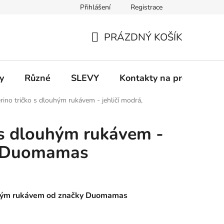
Přihlášení
Registrace
 a platba
Informace k on-line platbám
Odstoupení od smlou
PRÁZDNÝ KOŠÍK
NÁKUPNÍ
KOŠÍK
y
Různé
SLEVY
Kontakty na prodejny
rino tričko s dlouhým rukávem - jehličí modrá,
 s dlouhým rukávem -
á, Duomamas
ouhým rukávem od značky Duomamas