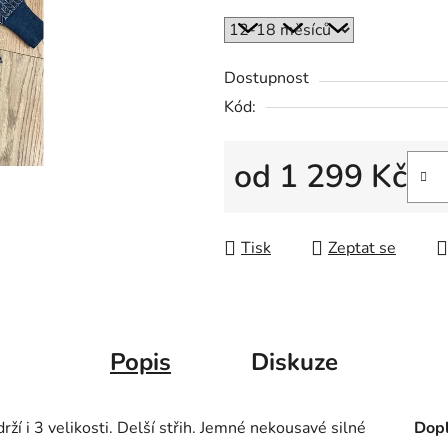
Dostupnost
Kód:
od
1 299 Kč
Měrná cena:
Tisk
Zeptat se
Popis
Diskuze
rží i 3 velikosti. Delší střih. Jemné nekousavé silné
Dopl