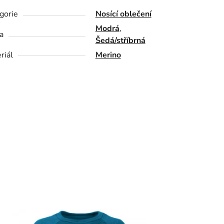
gorie
Nosící oblečení
Modrá
,
a
Šedá/stříbrná
riál
Merino