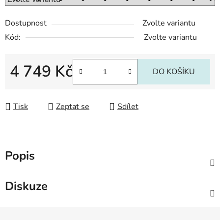
Dostupnost
Zvolte variantu
Kód:
Zvolte variantu
4 749 Kč
DO KOŠÍKU
Měrná cena:
Tisk
Zeptat se
Sdílet
Popis
Diskuze
Z