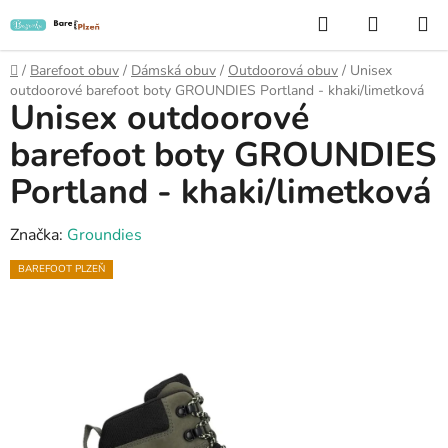
Přejít
Hledat
NÁKUP
na
KOŠÍK
obsah
Domů
/
Barefoot obuv
/
Dámská obuv
/
Outdoorová obuv
/
Unisex
outdoorové barefoot boty GROUNDIES Portland - khaki/limetková
Unisex outdoorové
barefoot boty GROUNDIES
Portland - khaki/limetková
Značka:
Groundies
BAREFOOT PLZEŇ