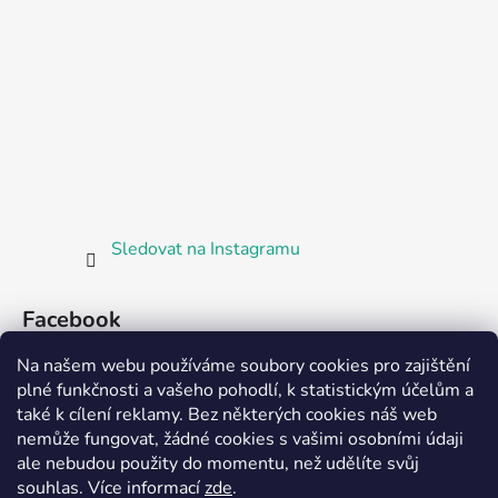
Sledovat na Instagramu
Facebook
Na našem webu používáme soubory cookies pro zajištění
plné funkčnosti a vašeho pohodlí, k statistickým účelům a
také k cílení reklamy. Bez některých cookies náš web
nemůže fungovat, žádné cookies s vašimi osobními údaji
ale nebudou použity do momentu, než udělíte svůj
Partnerská prodejna Barefoot Plzeň
souhlas
.
Více informací
zde
.