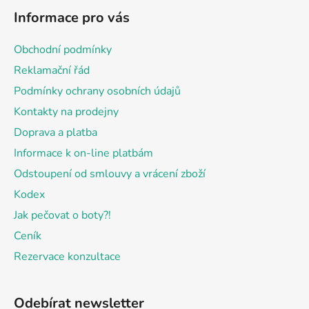
á
Informace pro vás
p
a
Obchodní podmínky
t
Reklamační řád
í
Podmínky ochrany osobních údajů
Kontakty na prodejny
Doprava a platba
Informace k on-line platbám
Odstoupení od smlouvy a vrácení zboží
Kodex
Jak pečovat o boty?!
Ceník
Rezervace konzultace
Odebírat newsletter