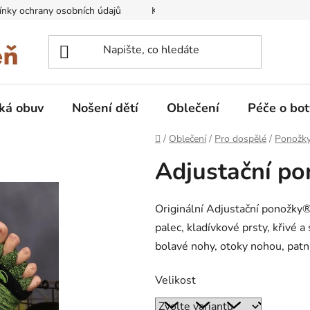
nky ochrany osobních údajů
Kontakty na prodejny
Doprava
ká obuv
Nošení dětí
Oblečení
Péče o bot
Domů
/
Oblečení
/
Pro dospělé
/
Ponožk
Adjustační p
Originální Adjustační ponožky®
palec, kladívkové prsty, křivé a
bolavé nohy, otoky nohou, patní
Velikost