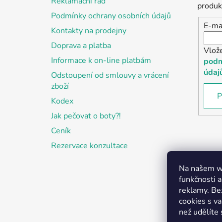
Reklamační řád
í
produk
Podmínky ochrany osobních údajů
E-ma
Kontakty na prodejny
Doprava a platba
Vlož
Informace k on-line platbám
podm
údaj
Odstoupení od smlouvy a vrácení
zboží
P
Kodex
Jak pečovat o boty?!
Ceník
Rezervace konzultace
Na našem we
funkčnosti a
reklamy. Be
cookies s v
než udělíte 