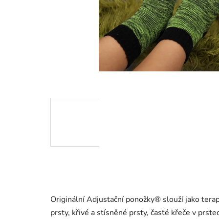
Originální Adjustační ponožky® slouží jako ter
prsty, křivé a stísněné prsty, časté křeče v prst