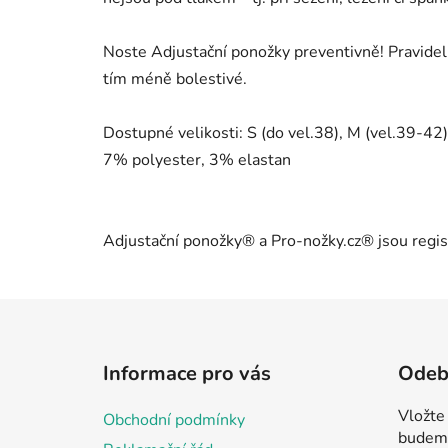
Noste Adjustační ponožky preventivně! Pravide
tím méně bolestivé.
Dostupné velikosti: S (do vel.38), M (vel.39-42)
7% polyester, 3% elastan
Adjustační ponožky® a Pro-nožky.cz® jsou reg
Z
á
Informace pro vás
Odebí
p
a
Vložte
Obchodní podmínky
t
budeme