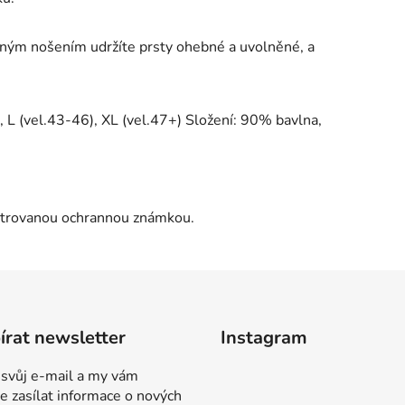
lným nošením udržíte prsty ohebné a uvolněné, a
, L (vel.43-46), XL (vel.47+) Složení: 90% bavlna,
istrovanou ochrannou známkou.
rat newsletter
Instagram
 svůj e-mail a my vám
 zasílat informace o nových