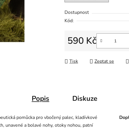
Dostupnost
Kód:
590 Kč
Měrná cena:
Tisk
Zeptat se
Popis
Diskuze
apeutická pomůcka pro vbočený palec, kladívkové
Dopl
ech, unavené a bolavé nohy, otoky nohou, patní