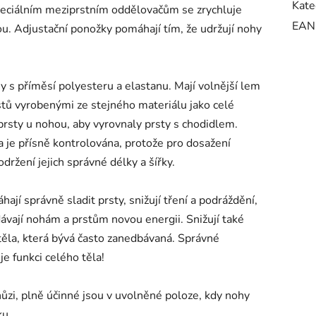
Kate
speciálním meziprstním oddělovačům se zrychluje
EAN
ou. Adjustační ponožky pomáhají tím, že udržují nohy
 s příměsí polyesteru a elastanu. Mají volnější lem
stů vyrobenými ze stejného materiálu jako celé
prsty u nohou, aby vyrovnaly prsty s chodidlem.
a je přísně kontrolována, protože pro dosažení
ržení jejich správné délky a šířky.
ají správně sladit prsty, snižují tření a podráždění,
dávají nohám a prstům novou energii. Snižují také
 těla, která bývá často zanedbávaná. Správné
je funkci celého těla!
ůzi, plně účinné jsou v uvolněné poloze, kdy nohy
ku.