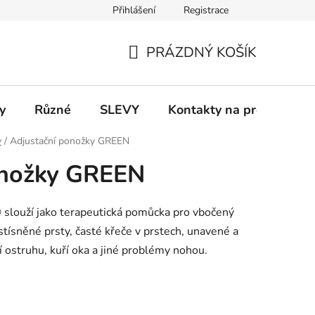
Přihlášení
Registrace
 a platba
Informace k on-line platbám
Odstoupení od smlou
PRÁZDNÝ KOŠÍK
NÁKUPNÍ
KOŠÍK
y
Různé
SLEVY
Kontakty na prodejny
y
/
Adjustační ponožky GREEN
onožky GREEN
 slouží jako terapeutická pomůcka pro vbočený
 stísněné prsty, časté křeče v prstech, unavené a
 ostruhu, kuří oka a jiné problémy nohou.