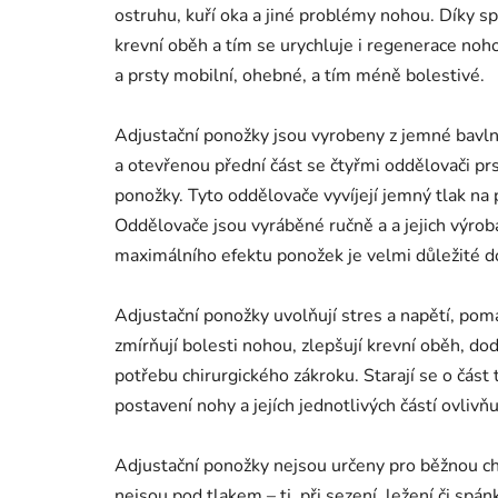
ostruhu, kuří oka a jiné problémy nohou. Díky 
krevní oběh a tím se urychluje i regenerace noh
a prsty mobilní, ohebné, a tím méně bolestivé.
Adjustační ponožky jsou vyrobeny z jemné bavlny
a otevřenou přední část se čtyřmi oddělovači pr
ponožky. Tyto oddělovače vyvíjejí jemný tlak na 
Oddělovače jsou vyráběné ručně a a jejich výrob
maximálního efektu ponožek je velmi důležité dod
Adjustační ponožky uvolňují stres a napětí, pomáh
zmírňují bolesti nohou, zlepšují krevní oběh, do
potřebu chirurgického zákroku. Starají se o část
postavení nohy a jejích jednotlivých částí ovlivňu
Adjustační ponožky nejsou určeny pro běžnou ch
nejsou pod tlakem – tj. při sezení, ležení či spán