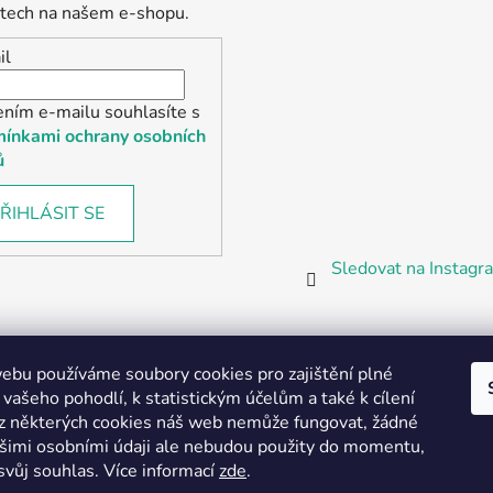
tech na našem e-shopu.
il
ením e-mailu souhlasíte s
ínkami ochrany osobních
ů
ŘIHLÁSIT SE
Sledovat na Instag
bu používáme soubory cookies pro zajištění plné
 vašeho pohodlí, k statistickým účelům a také k cílení
z některých cookies náš web nemůže fungovat, žádné
Partnerská prodejna Barefoot Plzeň
ašimi osobními údaji ale nebudou použity do momentu,
svůj souhlas
.
Více informací
zde
.