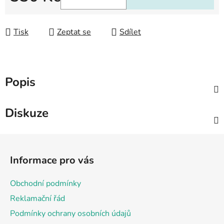
Měrná cena:
Tisk
Zeptat se
Sdílet
Popis
Diskuze
Z
á
Informace pro vás
p
a
Obchodní podmínky
t
Reklamační řád
í
Podmínky ochrany osobních údajů