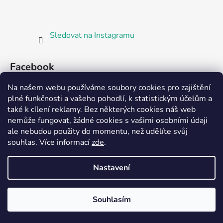
Sledovat na Instagramu
Facebook
Na našem webu používáme soubory cookies pro zajištění
plné funkčnosti a vašeho pohodlí, k statistickým účelům a
také k cílení reklamy. Bez některých cookies náš web
nemůže fungovat, žádné cookies s vašimi osobními údaji
ale nebudou použity do momentu, než udělíte svůj
Partnerská prodejna Barefoot Plzeň
souhlas
.
Více informací
zde
.
Nastavení
Vytvořil Shoptet
Souhlasím
Copyright 2026
Bosorka Plzeň
. Všechna práva
vyhrazena.