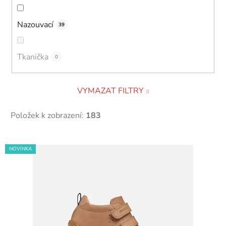
Nazouvací
39
Tkanička
0
VYMAZAT FILTRY
Položek k zobrazení:
183
V
NOVINKA
ý
p
i
s
p
r