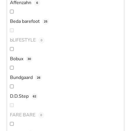
Affenzahn
6
Beda barefoot
25
bLIFESTYLE
0
Bobux
30
Bundgaard
26
D.D.Step
62
FARE BARE
0