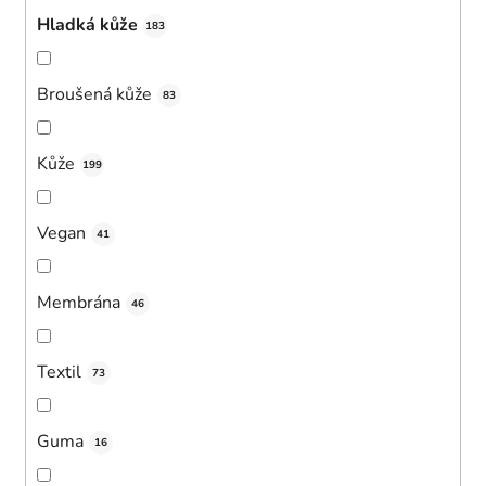
Hladká kůže
183
Broušená kůže
83
Kůže
199
Vegan
41
Membrána
46
Textil
73
Guma
16