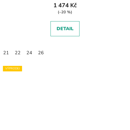
1 474 Kč
(–20 %)
DETAIL
21
22
24
26
VÝPRODEJ