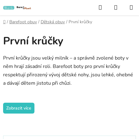
Přejít
Hledat
NÁKUP
na
KOŠÍK
obsah
Domů
/
Barefoot obuv
/
Dětská obuv
/
První krůčky
První krůčky
První krůčky jsou velký milník – a správně zvolené boty v
něm hrají zásadní roli. Barefoot boty pro první krůčky
respektují přirozený vývoj dětské nohy, jsou lehké, ohebné
a dávají dětem jistotu při chůzi.
Zobrazit více