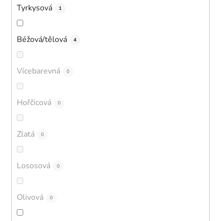
Tyrkysová
1
Béžová/tělová
4
Vícebarevná
0
Hořčicová
0
Zlatá
0
Lososová
0
Olivová
0