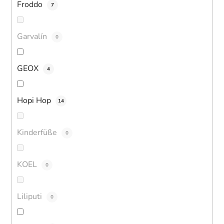
Froddo
7
Garvalín
0
GEOX
4
Hopi Hop
14
Kinderfüße
0
KOEL
0
Liliputi
0