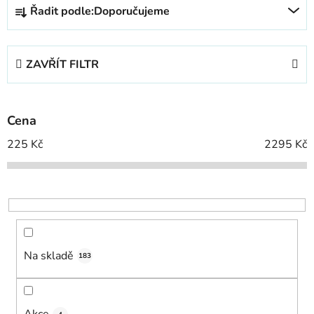
Ř
Řadit podle:
Doporučujeme
a
z
e
ZAVŘÍT FILTR
n
í
p
Cena
r
o
225
Kč
2295
Kč
d
u
k
t
ů
Na skladě
183