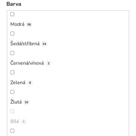
Barva
Modrá
56
Šedá/stříbrná
24
Červená/vínová
2
Zelená
8
Žlutá
10
Bílá
0