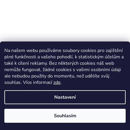
Na našem webu používáme soubory cookies pro zajištění
plné funkčnosti a vašeho pohodlí, k statistickým účelům a
také k cílení reklamy. Bez některých cookies náš web
nemůže fungovat, žádné cookies s vašimi osobními údaji
ale nebudou použity do momentu, než udělíte svůj
souhlas
.
Více informací
zde
.
Barefoot sandále Petit Summer - Banana/žlutá,
Nastavení
Bundgaard
Skladem*
Souhlasím
1 474 Kč
(–20 %)