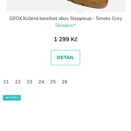
GEOX Kožená barefoot obuv Steppieup - Smoke Grey
Skladem*
1 299 Kč
DETAIL
21
22
23
24
25
26
NOVINKA