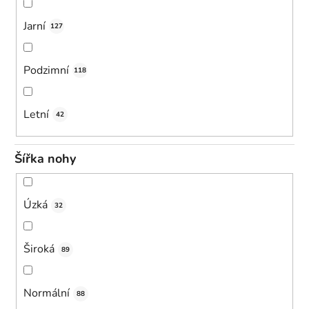
Jarní
127
Podzimní
118
Letní
42
Šířka nohy
Úzká
32
Široká
89
Normální
88