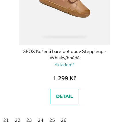
o
d
u
k
t
ů
GEOX Kožená barefoot obuv Steppieup -
Whisky/hnědá
Skladem*
1 299 Kč
DETAIL
21
22
23
24
25
26