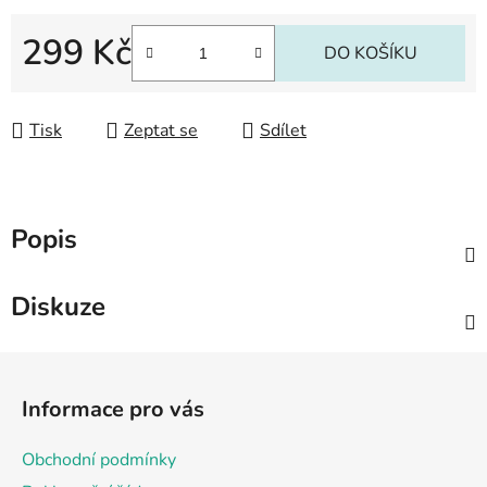
299 Kč
DO KOŠÍKU
Měrná cena:
Tisk
Zeptat se
Sdílet
Popis
Diskuze
Z
á
Informace pro vás
p
a
Obchodní podmínky
t