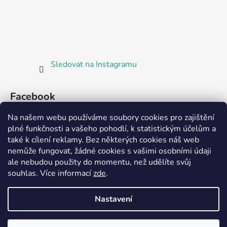
Sledovat na Instagramu
Facebook
Na našem webu používáme soubory cookies pro zajištění
plné funkčnosti a vašeho pohodlí, k statistickým účelům a
také k cílení reklamy. Bez některých cookies náš web
nemůže fungovat, žádné cookies s vašimi osobními údaji
ale nebudou použity do momentu, než udělíte svůj
Partnerská prodejna Barefoot Plzeň
souhlas
.
Více informací
zde
.
Nastavení
Vytvořil Shoptet