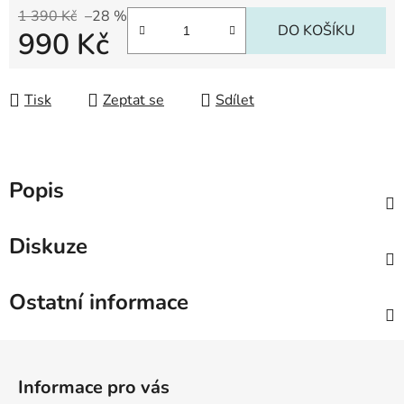
1 390 Kč
–28 %
DO KOŠÍKU
990 Kč
Měrná cena:
Tisk
Zeptat se
Sdílet
Popis
Diskuze
Ostatní informace
Z
á
Informace pro vás
p