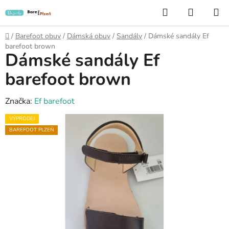
Přejít
Hledat
NÁKUP
na
KOŠÍK
obsah
Domů
/
Barefoot obuv
/
Dámská obuv
/
Sandály
/
Dámské sandály Ef
barefoot brown
Dámské sandály Ef
barefoot brown
Značka:
Ef barefoot
VÝPRODEJ
BAREFOOT PLZEŇ