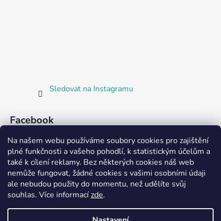
Sledovat na Instagramu
Facebook
Na našem webu používáme soubory cookies pro zajištění
plné funkčnosti a vašeho pohodlí, k statistickým účelům a
také k cílení reklamy. Bez některých cookies náš web
nemůže fungovat, žádné cookies s vašimi osobními údaji
ale nebudou použity do momentu, než udělíte svůj
Partnerská prodejna Barefoot Plzeň
souhlas
.
Více informací
zde
.
Nastavení