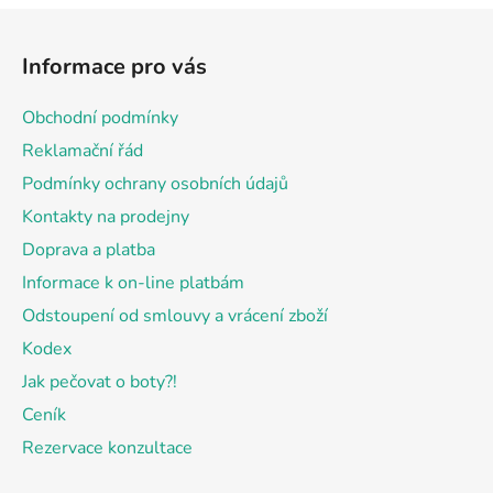
Z
á
Informace pro vás
p
a
Obchodní podmínky
t
Reklamační řád
í
Podmínky ochrany osobních údajů
Kontakty na prodejny
Doprava a platba
Informace k on-line platbám
Odstoupení od smlouvy a vrácení zboží
Kodex
Jak pečovat o boty?!
Ceník
Rezervace konzultace