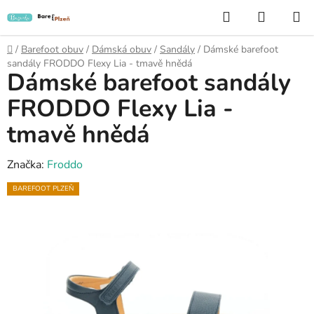
Přejít
Hledat
NÁKUP
na
KOŠÍK
obsah
Domů
/
Barefoot obuv
/
Dámská obuv
/
Sandály
/
Dámské barefoot
sandály FRODDO Flexy Lia - tmavě hnědá
Dámské barefoot sandály
FRODDO Flexy Lia -
tmavě hnědá
Značka:
Froddo
BAREFOOT PLZEŇ